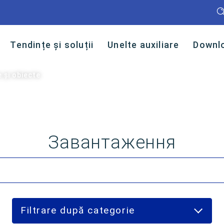
Tendințe și soluții
Unelte auxiliare
Downl
 și obiecte
Завантаження
Filtrare după categorie