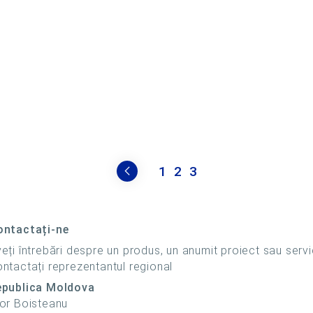
1
2
3
ontactați-ne
eți întrebări despre un produs, un anumit proiect sau servi
ntactați reprezentantul regional
epublica Moldova
or Boisteanu