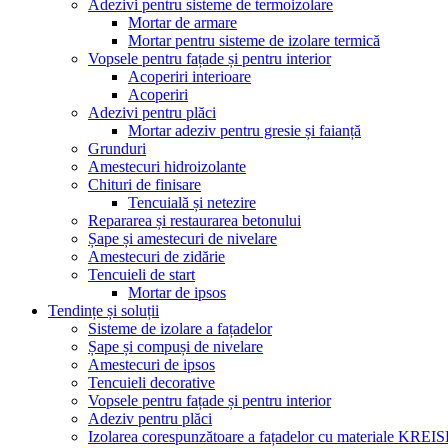
Adezivi pentru sisteme de termoizolare
Mortar de armare
Mortar pentru sisteme de izolare termică
Vopsele pentru fațade și pentru interior
Acoperiri interioare
Acoperiri
Adezivi pentru plăci
Mortar adeziv pentru gresie și faianță
Grunduri
Amestecuri hidroizolante
Chituri de finisare
Tencuială și netezire
Repararea și restaurarea betonului
Șape și amestecuri de nivelare
Amestecuri de zidărie
Tencuieli de start
Mortar de ipsos
Tendințe și soluții
Sisteme de izolare a fațadelor
Șape și compuși de nivelare
Amestecuri de ipsos
Tencuieli decorative
Vopsele pentru fațade și pentru interior
Adeziv pentru plăci
Izolarea corespunzătoare a fațadelor cu materiale KREI