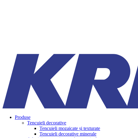
Produse
Tencuieli decorative
Tencuieli mozaicate și texturate
Tencuieli decorative minerale