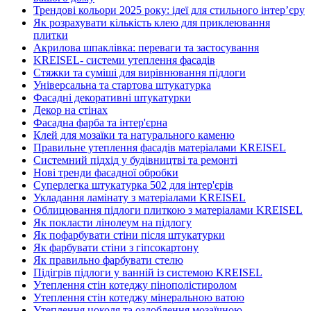
Трендові кольори 2025 року: ідеї для стильного інтер’єру
Як розрахувати кількість клею для приклеювання
плитки
Акрилова шпаклівка: переваги та застосування
KREISEL- системи утеплення фасадів
Стяжки та суміші для вирівнювання підлоги
Універсальна та стартова штукатурка
Фасадні декоративні штукатурки
Декор на стінах
Фасадна фарба та інтер'єрна
Клей для мозаїки та натурального каменю
Правильне утеплення фасадів матеріалами KREISEL
Системний підхід у будівництві та ремонті
Нові тренди фасадної обробки
Суперлегка штукатурка 502 для інтер'єрів
Укладання ламінату з матеріалами KREISEL
Облицювання підлоги плиткою з матеріалами KREISEL
Як покласти лінолеум на підлогу
Як пофарбувати стіни після штукатурки
Як фарбувати стіни з гіпсокартону
Як правильно фарбувати стелю
Підігрів підлоги у ванній із системою KREISEL
Утеплення стін котеджу пінополістиролом
Утеплення стін котеджу мінеральною ватою
Утеплення цоколя та оздоблення мозаїчною