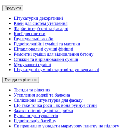
Продукти
Штукатурки декоративні
Клей для систем утеплення
Фарби інтер’єрні та фасадні
Клеї для плитки
Ґрунтувальні засоби
Гідроізоляційні суміші та мастики
Шпаклювальні суміші фінішні
Ремонтні суміші для відновлення бетону
Стяжки та вирівнювальні суміші
Мурувальні суміші
Штукатурні суміші стартові та універсальні
Тренди та рішення
Тренди та рішення
Утеплення лоджії та балкона
Силіконова штукатурка для фасаду
Що таке точка роси і як вона руйнує стіни
Захист стін від цвілі та грибка
Ручна штукатурка стін
Гідроізоляція басейну
Як правильно укладати мармурову плитку на підлогу