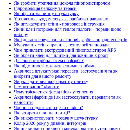
Як зробити утеплення цоколя пінополістиролом
Гідроізоляція балкону та тераси
Як обрати машинну штукатурку
Утеплення фундаменту - як зробити правильно
Як штукатурити стіни - покрокова інструкція
Який клей потрібен для теплої підлоги - поради щодо
вибору
Як і де застосовувати силіконові фарби - поради еспертів
Мурування стін - правила, технології та поради
Чим приклеїти екструдований пінополістирол XPS
Як обрати клей для плитки для зовнішніх робіт
Для чого потрібна латексна фарба?
Які відмінності між латексними фарбами
Акрилова штукатурка: переваги, застосування та як
вибрати для вашого ремонту
Як укладати великоформатну плитку
Ремонт ванної кімнати
Чому тріскається фасад після утеплення
Акрилові фарби: де і як застосовувати, переваги та як
наносити
Чорнова підлога: що це та навіщо?
Як затирати шви на плитці?
Як використовувати мозаїчну штукатурку
Колір 2026 року у дизайні інтерʼєрів
Як правильно приклеїти мінераловатний утеплювач?