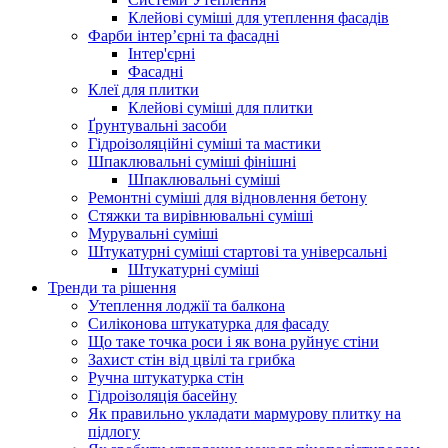
Клейові суміші для утеплення фасадів
Фарби інтер’єрні та фасадні
Інтер'єрні
Фасадні
Клеї для плитки
Клейові суміші для плитки
Ґрунтувальні засоби
Гідроізоляційні суміші та мастики
Шпаклювальні суміші фінішні
Шпаклювальні суміші
Ремонтні суміші для відновлення бетону
Стяжки та вирівнювальні суміші
Мурувальні суміші
Штукатурні суміші стартові та універсальні
Штукатурні суміші
Тренди та рішення
Утеплення лоджії та балкона
Силіконова штукатурка для фасаду
Що таке точка роси і як вона руйнує стіни
Захист стін від цвілі та грибка
Ручна штукатурка стін
Гідроізоляція басейну
Як правильно укладати мармурову плитку на
підлогу