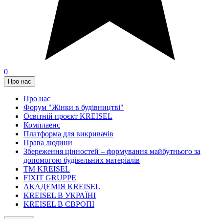
0
Про нас
Про нас
Форум "Жінки в будівництві"
Освітній проєкт KREISEL
Комплаенс
Платформа для викривачів
Права людини
Збереження цінностей – формування майбутнього за
допомогою будівельних матеріалів
ТМ KREISEL
FIXIT GRUPPE
АКАДЕМІЯ KREISEL
KREISEL В УКРАЇНІ
KREISEL В ЄВРОПІ