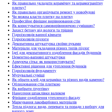
Як правильно укладати керамічну та керамогранітну
плитку?
Як правильно організувати ремонт у новобудові
Чи можна класти плитку на плитку
Професійне фінішне вирівнювання стін
Як користуватися самовирівнюючою сумішшю?
Захист бетону від вологи та тріщин
Гідроізоляція ванної кімнати
Гідроізоляція підлоги
Декоративна штукатурка своїми руками
Матеріали для укладання різних типів підлог
Ідеї для декоративного оздоблення фасадів будинків
Цементно-вапняні штукатурки
Армуюча сітка: як використовувати?
Ефективні рішення для утеплення будинків
Гідроізоляція фундаменту
Мурувальні суміші
Як обрати клей для кераміки та різних видів каменю?
Облицювання стін плиткою
Як вибрати ґрунтівку
Нанесення шпаклівки валиком
Фінішне оздоблення утепленого фасаду
Маркування лакофарбових матеріалів
Тепла підлога: види, переваги та поради з вибору для
вашого дому