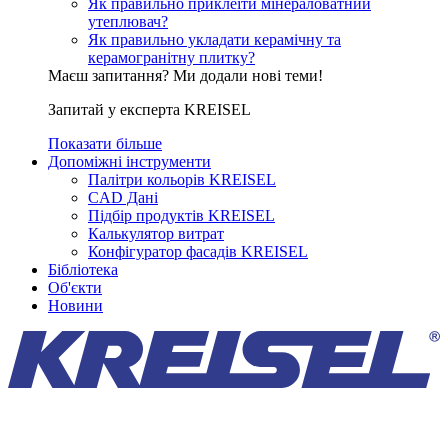
Як правильно приклеїти мінераловатний
утеплювач?
Як правильно укладати керамічну та
керамогранітну плитку?
Маєш запитання? Ми додали нові теми!
Запитай у експерта KREISEL
Показати більше
Допоміжні інструменти
Палітри кольорів KREISEL
CAD Дані
Підбір продуктів KREISEL
Калькулятор витрат
Конфігуратор фасадів KREISEL
Бібліотека
Об'єкти
Новини