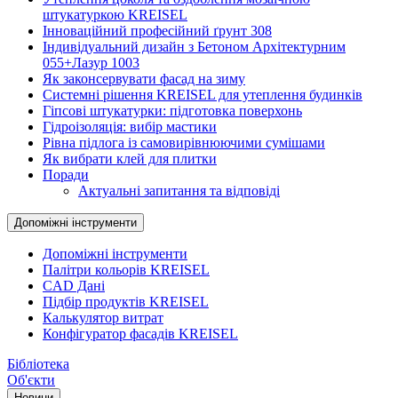
штукатуркою KREISEL
Інноваційний професійний ґрунт 308
Індивідуальний дизайн з Бетоном Архітектурним
055+Лазур 1003
Як законсервувати фасад на зиму
Системні рішення KREISEL для утеплення будинків
Гіпсові штукатурки: підготовка поверхонь
Гідроізоляція: вибір мастики
Рівна підлога із самовирівнюючими сумішами
Як вибрати клей для плитки
Поради
Актуальні запитання та відповіді
Допоміжні інструменти
Допоміжні інструменти
Палітри кольорів KREISEL
CAD Дані
Підбір продуктів KREISEL
Калькулятор витрат
Конфігуратор фасадів KREISEL
Бібліотека
Об'єкти
Новини