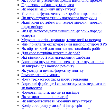
Як зробити утеплення цоколя пінополістиролом
Гідроізоляція балкону та тераси
Як обрати машинну штукатурку
Утеплення фундаменту - як зробити правильно
Як штукатурити стіни - покрокова інструкція
Який клей потрібен для теплої підлоги - поради
щодо вибору
Як і де застосовувати силіконові фарби - поради
еспертів
Мурування стін - правила, технології та поради
Чим приклеїти екструдований пінополістирол XPS
Як обрати клей для плитки для зовнішніх робіт
Для чого потрібна латексна фарба?
Які відмінності між латексними фарбами
Акрилова штукатурка: переваги, застосування та
як вибрати для вашого ремонту
Як укладати великоформатну плитку
Ремонт ванної кімнати
Чому тріскається фасад після утеплення
Акрилові фарби: де і як застосовувати, переваги та
як наносити
Чорнова підлога: що це та навіщо?
Як затирати шви на плитці?
Як використовувати мозаїчну штукатурку
Колір 2026 року у дизайні інтерʼєрів