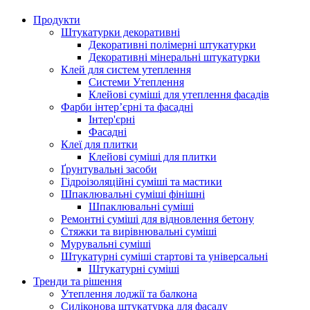
Продукти
Штукатурки декоративні
Декоративні полімерні штукатурки
Декоративні мінеральні штукатурки
Клей для систем утеплення
Системи Утеплення
Клейові суміші для утеплення фасадів
Фарби інтер’єрні та фасадні
Інтер'єрні
Фасадні
Клеї для плитки
Клейові суміші для плитки
Ґрунтувальні засоби
Гідроізоляційні суміші та мастики
Шпаклювальні суміші фінішні
Шпаклювальні суміші
Ремонтні суміші для відновлення бетону
Стяжки та вирівнювальні суміші
Мурувальні суміші
Штукатурні суміші стартові та універсальні
Штукатурні суміші
Тренди та рішення
Утеплення лоджії та балкона
Силіконова штукатурка для фасаду