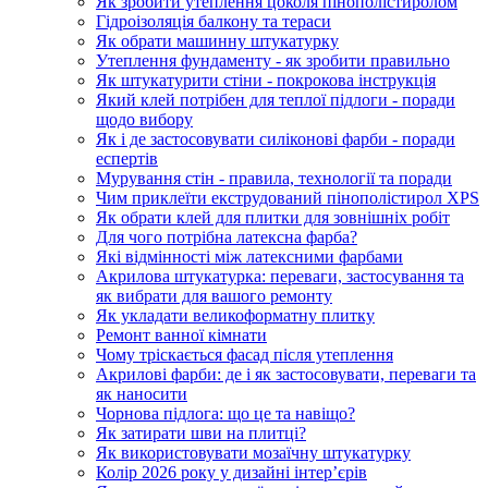
Як зробити утеплення цоколя пінополістиролом
Гідроізоляція балкону та тераси
Як обрати машинну штукатурку
Утеплення фундаменту - як зробити правильно
Як штукатурити стіни - покрокова інструкція
Який клей потрібен для теплої підлоги - поради
щодо вибору
Як і де застосовувати силіконові фарби - поради
еспертів
Мурування стін - правила, технології та поради
Чим приклеїти екструдований пінополістирол XPS
Як обрати клей для плитки для зовнішніх робіт
Для чого потрібна латексна фарба?
Які відмінності між латексними фарбами
Акрилова штукатурка: переваги, застосування та
як вибрати для вашого ремонту
Як укладати великоформатну плитку
Ремонт ванної кімнати
Чому тріскається фасад після утеплення
Акрилові фарби: де і як застосовувати, переваги та
як наносити
Чорнова підлога: що це та навіщо?
Як затирати шви на плитці?
Як використовувати мозаїчну штукатурку
Колір 2026 року у дизайні інтерʼєрів