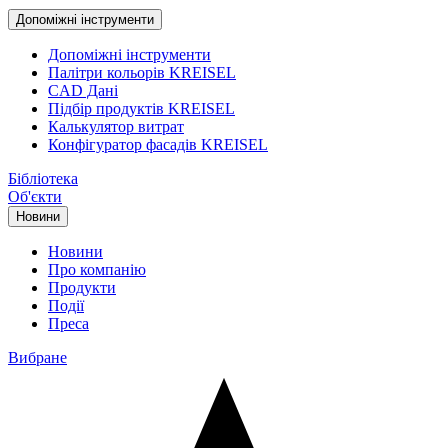
Допоміжні інструменти
Допоміжні інструменти
Палітри кольорів KREISEL
CAD Дані
Підбір продуктів KREISEL
Калькулятор витрат
Конфігуратор фасадів KREISEL
Бібліотека
Об'єкти
Новини
Новини
Про компанію
Продукти
Події
Преса
Вибране