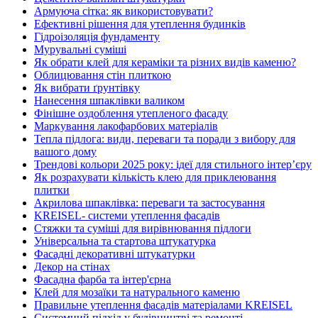
Армуюча сітка: як використовувати?
Ефективні рішення для утеплення будинків
Гідроізоляція фундаменту
Мурувальні суміші
Як обрати клей для кераміки та різних видів каменю?
Облицювання стін плиткою
Як вибрати ґрунтівку
Нанесення шпаклівки валиком
Фінішне оздоблення утепленого фасаду
Маркування лакофарбових матеріалів
Тепла підлога: види, переваги та поради з вибору для
вашого дому
Трендові кольори 2025 року: ідеї для стильного інтер’єру
Як розрахувати кількість клею для приклеювання
плитки
Акрилова шпаклівка: переваги та застосування
KREISEL- системи утеплення фасадів
Стяжки та суміші для вирівнювання підлоги
Універсальна та стартова штукатурка
Фасадні декоративні штукатурки
Декор на стінах
Фасадна фарба та інтер'єрна
Клей для мозаїки та натурального каменю
Правильне утеплення фасадів матеріалами KREISEL
Системний підхід у будівництві та ремонті