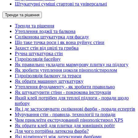
Штукатурні суміші стартові та універсальні
Тренди та рішення
Тренди та рішення
Утеплення лоджії та балкона
Силіконова штукатурка для фасаду
Що таке точка роси і як вона руйнує стіни
Захист стін від цвілі та грибка
Ручна штукатурка стін
Гідроізоляція басейну
Як правильно укладати мармурову плитку на підлогу
Як зробити утеплення цоколя пінополістиролом
Гідроізоляція балкону та тераси
Як обрати машинну штукатурку
Утеплення фундаменту - як зробити правильно
Як штукатурити стіни - покрокова інструкція
Який клей потрібен для теплої підлоги - поради щодо
вибору
Як і де застосовувати силіконові фарби - поради еспертів
Мурування стін - правила, технології та поради
Чим приклеїти екструдований пінополістирол XPS
Як обрати клей для плитки для зовнішніх робіт
Для чого потрібна латексна фарба?
Які відмінності між латексними фарбами