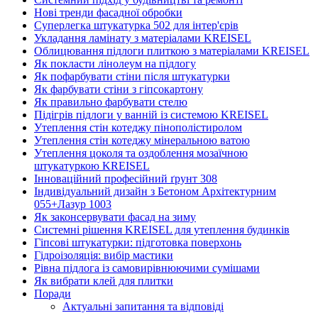
Нові тренди фасадної обробки
Суперлегка штукатурка 502 для інтер'єрів
Укладання ламінату з матеріалами KREISEL
Облицювання підлоги плиткою з матеріалами KREISEL
Як покласти лінолеум на підлогу
Як пофарбувати стіни після штукатурки
Як фарбувати стіни з гіпсокартону
Як правильно фарбувати стелю
Підігрів підлоги у ванній із системою KREISEL
Утеплення стін котеджу пінополістиролом
Утеплення стін котеджу мінеральною ватою
Утеплення цоколя та оздоблення мозаїчною
штукатуркою KREISEL
Інноваційний професійний ґрунт 308
Індивідуальний дизайн з Бетоном Архітектурним
055+Лазур 1003
Як законсервувати фасад на зиму
Системні рішення KREISEL для утеплення будинків
Гіпсові штукатурки: підготовка поверхонь
Гідроізоляція: вибір мастики
Рівна підлога із самовирівнюючими сумішами
Як вибрати клей для плитки
Поради
Актуальні запитання та відповіді