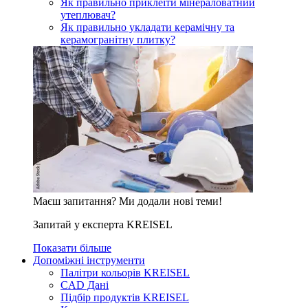
Як правильно приклеїти мінераловатний
утеплювач?
Як правильно укладати керамічну та
керамогранітну плитку?
Маєш запитання? Ми додали нові теми!
Запитай у експерта KREISEL
Показати більше
Допоміжні інструменти
Палітри кольорів KREISEL
CAD Дані
Підбір продуктів KREISEL