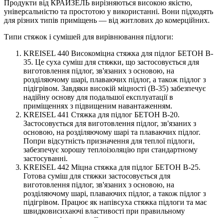
Продукти від КРАЙЗЕЛЬ вирізняються високою якістю,
універсальністю та простотою у використанні. Вони підходять
для різних типів приміщень — від житлових до комерційних.
Типи стяжок і сумішей для вирівнювання підлоги:
KREISEL 440 Високоміцна стяжка для підлог БЕТОН B-
35. Це суха суміш для стяжки, що застосовується для
виготовлення підлог, зв'язаних з основою, на
розділяючому шарі, плаваючих підлог, а також підлог з
підігрівом. Завдяки високій міцності (B-35) забезпечує
надійну основу для подальшої експлуатації в
приміщеннях з підвищеним навантаженням.
KREISEL 441 Стяжка для підлог БЕТОН B-20.
Застосовується для виготовлення підлог, зв'язаних з
основою, на розділяючому шарі та плаваючих підлог.
Попри відсутність призначення для теплої підлоги,
забезпечує хорошу теплоізоляцію при стандартному
застосуванні.
KREISEL 442 Міцна стяжка для підлог БЕТОН B-25.
Готова суміш для стяжки застосовується для
виготовлення підлог, зв'язаних з основою, на
розділяючому шарі, плаваючих підлог, а також підлог з
підігрівом. Працює як напівсуха стяжка підлоги та має
швидковисихаючі властивості при правильному