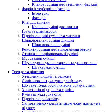
Клейові суміші для утеплення фасадів
Фарби інтер’єрні та фасадні
Інтер'єрні
Фасадні
Клеї для плитки
Клейові суміші для плитки
Ґрунтувальні засоби
Гідроізоляційні суміші та мастики
Шпаклювальні суміші фінішні
Шпаклювальні суміші
Ремонтні суміші для відновлення бетону
Стяжки та вирівнювальні суміші
Мурувальні суміші
Штукатурні суміші стартові та універсальні
Штукатурні суміші
Тренди та рішення
Утеплення лоджії та балкона
Силіконова штукатурка для фасаду
Що таке точка роси і як вона руйнує стіни
Захист стін від цвілі та грибка
Ручна штукатурка стін
Гідроізоляція басейну
Як правильно укладати мармурову плитку на
підлогу