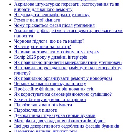
Акрилова штукатурка: переваги, застосування та як
вибрати для вашого ремонту
Як укладати великоформатну плитку
Ремонт ванної кімнати
Чому тріскається фасад після утеплення
Акрилові фарби: де і як застосовувати, переваги та як
наносити
Чорнова підлога: що це та навіщо?
Як затирати шви на плитці?
Як використовувати мозаїчну штукатурку
Колір 2026 року у дизайні інтерʼєрів
Як правильно приклеїти мінераловатний утеплювач?
Як правильно укладати керамічну та керамогранітну
плитку?
Як правильно організувати ремонт у новобудові
Чи можна класти плитку на плитку
Професійне фінішне вирівнювання стін
Як користуватися самовирівнюючою сумішшю?
Захист бетону від вологи та тріщин
Гідроізоляція ванної кімнати
Гідроізоляція підлоги
Декоративна штукатурка своїми руками
Матеріали для укладання різних типів підлог
Ідеї для декоративного оздоблення фасадів будинків
Цементно-вапняні штукатурки