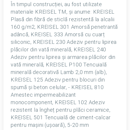
În timpul construcției, au fost utilizate
materiale KREISEL TM, și anume: KREISEL
Plasă din fibră de sticlă rezistentă la alcalii
160 g/m2, KREISEL 301 Amorsă penetrantă
adâncă, KREISEL 333 Amorsă cu cuarț
siliconic, KREISEL 230 Adeziv pentru lipirea
plăcilor din vată minerală, KREISEL 240
Adeziv pentru lipirea și armarea plăcilor din
vată minerală, KREISEL P100 Tencuială
minerală decorativă Lamb 2,0 mm (alb),
KREISEL 125 Adeziv pentru blocuri din
spumă și beton celular, - KREISEL 810
Amestec impermeabilizant
monocomponent, KREISEL 102 Adeziv
rezistent la îngheț pentru plăci ceramice,
KREISEL 501 Tencuială de ciment-calcar
pentru mașini (ușoară), 5-20 mm