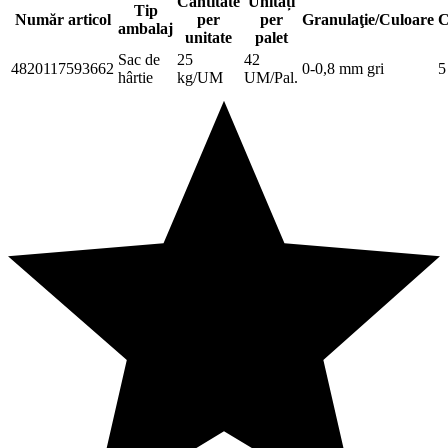
Cantitate
Unități
Tip
Număr articol
per
per
Granulaţie/Culoare
C
ambalaj
unitate
palet
Sac de
25
42
4820117593662
0-0,8 mm gri
5
hârtie
kg/UM
UM/Pal.