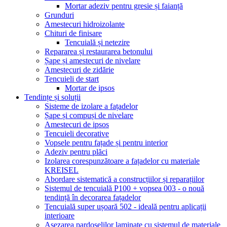
Mortar adeziv pentru gresie și faianță
Grunduri
Amestecuri hidroizolante
Chituri de finisare
Tencuială și netezire
Repararea și restaurarea betonului
Șape și amestecuri de nivelare
Amestecuri de zidărie
Tencuieli de start
Mortar de ipsos
Tendințe și soluții
Sisteme de izolare a fațadelor
Șape și compuși de nivelare
Amestecuri de ipsos
Tencuieli decorative
Vopsele pentru fațade și pentru interior
Adeziv pentru plăci
Izolarea corespunzătoare a fațadelor cu materiale
KREISEL
Abordare sistematică a construcțiilor și reparațiilor
Sistemul de tencuială P100 + vopsea 003 - o nouă
tendință în decorarea fațadelor
Tencuială super ușoară 502 - ideală pentru aplicații
interioare
Așezarea pardoselilor laminate cu sistemul de materiale