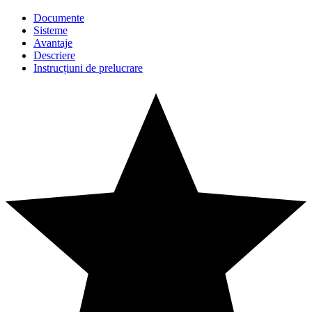
Documente
Sisteme
Avantaje
Descriere
Instrucțiuni de prelucrare