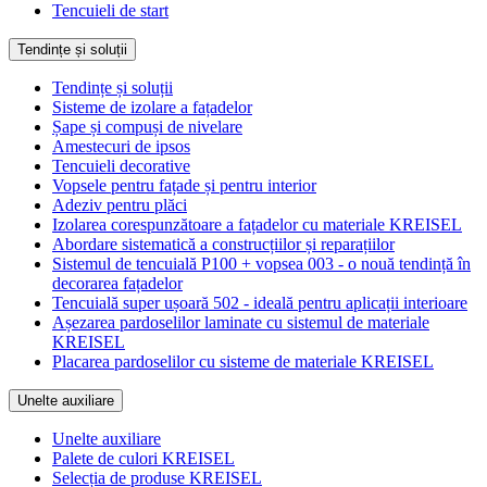
Tencuieli de start
Tendințe și soluții
Tendințe și soluții
Sisteme de izolare a fațadelor
Șape și compuși de nivelare
Amestecuri de ipsos
Tencuieli decorative
Vopsele pentru fațade și pentru interior
Adeziv pentru plăci
Izolarea corespunzătoare a fațadelor cu materiale KREISEL
Abordare sistematică a construcțiilor și reparațiilor
Sistemul de tencuială P100 + vopsea 003 - o nouă tendință în
decorarea fațadelor
Tencuială super ușoară 502 - ideală pentru aplicații interioare
Așezarea pardoselilor laminate cu sistemul de materiale
KREISEL
Placarea pardoselilor cu sisteme de materiale KREISEL
Unelte auxiliare
Unelte auxiliare
Palete de culori KREISEL
Selecția de produse KREISEL