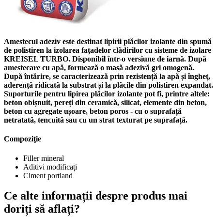
Amestecul adeziv este destinat lipirii plăcilor izolante din spumă
de polistiren la izolarea fațadelor clădirilor cu sisteme de izolare
KREISEL TURBO. Disponibil într-o versiune de iarnă. După
amestecare cu apă, formează o masă adezivă gri omogenă.
După întărire, se caracterizează prin rezistență la apă și îngheț,
aderență ridicată la substrat și la plăcile din polistiren expandat.
Suporturile pentru lipirea plăcilor izolante pot fi, printre altele:
beton obișnuit, pereți din ceramică, silicat, elemente din beton,
beton cu agregate ușoare, beton poros - cu o suprafață
netratată, tencuită sau cu un strat texturat pe suprafață.
Compoziţie
Filler mineral
Aditivi modificați
Ciment portland
Ce alte informații despre produs mai
doriți să aflați?