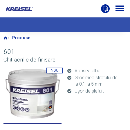
Home
Produse
601
Chit acrilic de finisare
Vopsea albă
NOU
Grosimea stratului de
la 0,1 la 5 mm
Ușor de șlefuit