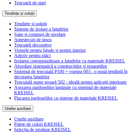
Tencuieli de start
Tendințe și soluții
Tendințe și soluții
Sisteme de izolare a fațadelor
Șape și compuși de nivelare
Amestecuri de ipsos
Tencuieli decorative
Vopsele pentru fațade și pentru interior
Adeziv pentru plăci
Izolarea corespunzătoare a fațadelor cu materiale KREISEL
Abordare sistematică a construcțiilor și reparațiilor
Sistemul de tencuială P100 + vopsea 003 - o nouă tendință în
decorarea fațadelor
Tencuială super ușoară 502 - ideală pentru aplicații interioare
Așezarea pardoselilor laminate cu sistemul de materiale
KREISEL
Placarea pardoselilor cu sisteme de materiale KREISEL
Unelte auxiliare
Unelte auxiliare
Palete de culori KREISEL
Selecția de produse KREISEL