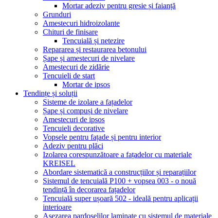
Mortar adeziv pentru gresie și faianță
Grunduri
Amestecuri hidroizolante
Chituri de finisare
Tencuială și netezire
Repararea și restaurarea betonului
Șape și amestecuri de nivelare
Amestecuri de zidărie
Tencuieli de start
Mortar de ipsos
Tendințe și soluții
Sisteme de izolare a fațadelor
Șape și compuși de nivelare
Amestecuri de ipsos
Tencuieli decorative
Vopsele pentru fațade și pentru interior
Adeziv pentru plăci
Izolarea corespunzătoare a fațadelor cu materiale
KREISEL
Abordare sistematică a construcțiilor și reparațiilor
Sistemul de tencuială P100 + vopsea 003 - o nouă
tendință în decorarea fațadelor
Tencuială super ușoară 502 - ideală pentru aplicații
interioare
Așezarea pardoselilor laminate cu sistemul de materiale