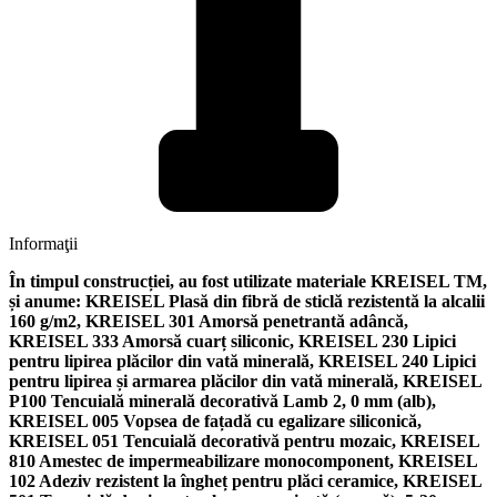
Informaţii
În timpul construcției, au fost utilizate materiale KREISEL TM,
și anume: KREISEL Plasă din fibră de sticlă rezistentă la alcalii
160 g/m2, KREISEL 301 Amorsă penetrantă adâncă,
KREISEL 333 Amorsă cuarț siliconic, KREISEL 230 Lipici
pentru lipirea plăcilor din vată minerală, KREISEL 240 Lipici
pentru lipirea și armarea plăcilor din vată minerală, KREISEL
P100 Tencuială minerală decorativă Lamb 2, 0 mm (alb),
KREISEL 005 Vopsea de fațadă cu egalizare siliconică,
KREISEL 051 Tencuială decorativă pentru mozaic, KREISEL
810 Amestec de impermeabilizare monocomponent, KREISEL
102 Adeziv rezistent la îngheț pentru plăci ceramice, KREISEL