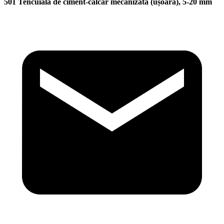
501 Tencuială de ciment-calcar mecanizată (ușoară), 5-20 mm