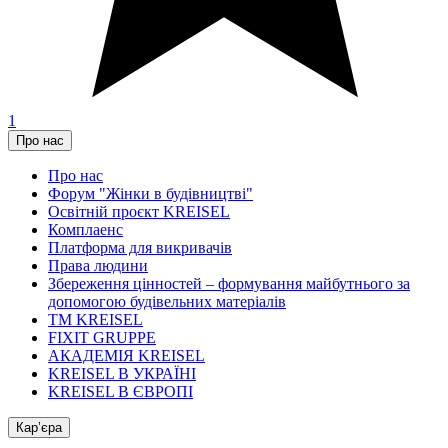
1
Про нас
Про нас
Форум "Жінки в будівництві"
Освітній проєкт KREISEL
Комплаенс
Платформа для викривачів
Права людини
Збереження цінностей – формування майбутнього за
допомогою будівельних матеріалів
ТМ KREISEL
FIXIT GRUPPE
АКАДЕМІЯ KREISEL
KREISEL В УКРАЇНІ
KREISEL В ЄВРОПІ
Кар’єра