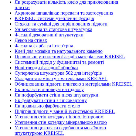
Як розрахувати кількість клею для приклеювання
плитки
Акрилова шпаклівка: переваги та застосування
KREISEL- системи утеплення фасадів
Стяжки та суміші для вирівнювання підлоги
Універсальна та стартова штукатурка
Фасадні декоративні штукатурки
Декор на стінах
Фасадна фарба та інтер'єрна
Клей для мозаїки та натурального каменю
Правильне утеплення фасадів матеріалами KREISEL
Системний підхід у будівництві та ремонті
Нові тренди фасадної обробки
Суперлегка штукатурка 502 для інтер'єрів
Укладання ламінату з матеріалами KREISEL
Облицювання підлоги плиткою з матеріалами KREISEL
Як покласти лінолеум на підлогу
Як пофарбувати стіни після штукатурки
Як фарбувати стіни з гіпсокартону
Як правильно фарбувати стелю
Підігрів підлоги у ванній із системою KREISEL
Утеплення стін котеджу пінополістиролом
Утеплення стін котеджу мінеральною ватою
Утеплення цоколя та оздоблення мозаїчною
штукатуркою KREISEL