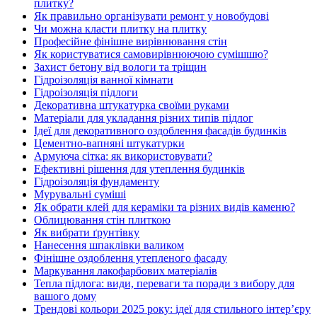
плитку?
Як правильно організувати ремонт у новобудові
Чи можна класти плитку на плитку
Професійне фінішне вирівнювання стін
Як користуватися самовирівнюючою сумішшю?
Захист бетону від вологи та тріщин
Гідроізоляція ванної кімнати
Гідроізоляція підлоги
Декоративна штукатурка своїми руками
Матеріали для укладання різних типів підлог
Ідеї для декоративного оздоблення фасадів будинків
Цементно-вапняні штукатурки
Армуюча сітка: як використовувати?
Ефективні рішення для утеплення будинків
Гідроізоляція фундаменту
Мурувальні суміші
Як обрати клей для кераміки та різних видів каменю?
Облицювання стін плиткою
Як вибрати ґрунтівку
Нанесення шпаклівки валиком
Фінішне оздоблення утепленого фасаду
Маркування лакофарбових матеріалів
Тепла підлога: види, переваги та поради з вибору для
вашого дому
Трендові кольори 2025 року: ідеї для стильного інтер’єру