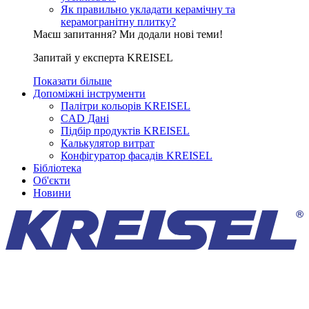
Як правильно укладати керамічну та
керамогранітну плитку?
Маєш запитання? Ми додали нові теми!
Запитай у експерта KREISEL
Показати більше
Допоміжні інструменти
Палітри кольорів KREISEL
CAD Дані
Підбір продуктів KREISEL
Калькулятор витрат
Конфігуратор фасадів KREISEL
Бібліотека
Об'єкти
Новини