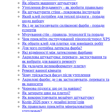
Як обрати машинну штукатурку
Утеплення фундаменту - як зробити правильно
Як штукатурити стіни - покрокова інструкція
Який клей потрібен для теплої підлоги - поради
щодо вибору
Як і де застосовувати силіконові фарби - поради
еспертів
Мурування стін - правила, технології та поради
Чим приклеїти екструдований пінополістирол XPS
Як обрати клей для плитки для зовнішніх робіт
Для чого потрібна латексна фарба?
Які відмінності між латексними фарбами
Акрилова штукатурка: переваги, застосування та
як вибрати для вашого ремонту
Як укладати великоформатну плитку
Ремонт ванної кімнати
Чому тріскається фасад після утеплення
Акрилові фарби: де і як застосовувати, переваги та
як наносити
Чорнова підлога: що це та навіщо?
Як затирати шви на плитці?
Як використовувати мозаїчну штукатурку
Колір 2026 року у дизайні інтерʼєрів
Як правильно приклеїти мінераловатний
утеплювач?