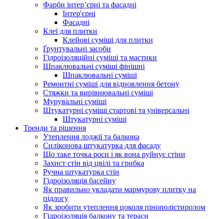
Фарби інтер’єрні та фасадні
Інтер'єрні
Фасадні
Клеї для плитки
Клейові суміші для плитки
Ґрунтувальні засоби
Гідроізоляційні суміші та мастики
Шпаклювальні суміші фінішні
Шпаклювальні суміші
Ремонтні суміші для відновлення бетону
Стяжки та вирівнювальні суміші
Мурувальні суміші
Штукатурні суміші стартові та універсальні
Штукатурні суміші
Тренди та рішення
Утеплення лоджії та балкона
Силіконова штукатурка для фасаду
Що таке точка роси і як вона руйнує стіни
Захист стін від цвілі та грибка
Ручна штукатурка стін
Гідроізоляція басейну
Як правильно укладати мармурову плитку на
підлогу
Як зробити утеплення цоколя пінополістиролом
Гідроізоляція балкону та тераси