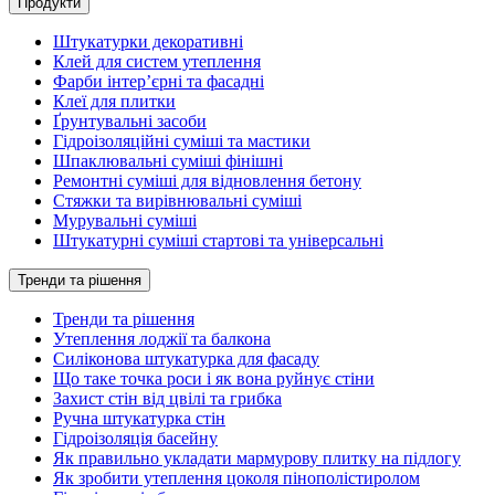
Продукти
Штукатурки декоративні
Клей для систем утеплення
Фарби інтер’єрні та фасадні
Клеї для плитки
Ґрунтувальні засоби
Гідроізоляційні суміші та мастики
Шпаклювальні суміші фінішні
Ремонтні суміші для відновлення бетону
Стяжки та вирівнювальні суміші
Мурувальні суміші
Штукатурні суміші стартові та універсальні
Тренди та рішення
Тренди та рішення
Утеплення лоджії та балкона
Силіконова штукатурка для фасаду
Що таке точка роси і як вона руйнує стіни
Захист стін від цвілі та грибка
Ручна штукатурка стін
Гідроізоляція басейну
Як правильно укладати мармурову плитку на підлогу
Як зробити утеплення цоколя пінополістиролом