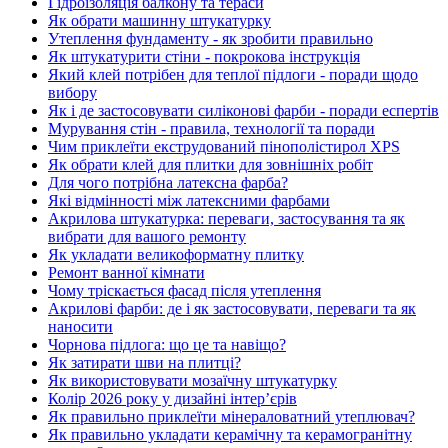
Гідроізоляція балкону та тераси
Як обрати машинну штукатурку
Утеплення фундаменту - як зробити правильно
Як штукатурити стіни - покрокова інструкція
Який клей потрібен для теплої підлоги - поради щодо
вибору
Як і де застосовувати силіконові фарби - поради еспертів
Мурування стін - правила, технології та поради
Чим приклеїти екструдований пінополістирол XPS
Як обрати клей для плитки для зовнішніх робіт
Для чого потрібна латексна фарба?
Які відмінності між латексними фарбами
Акрилова штукатурка: переваги, застосування та як
вибрати для вашого ремонту
Як укладати великоформатну плитку
Ремонт ванної кімнати
Чому тріскається фасад після утеплення
Акрилові фарби: де і як застосовувати, переваги та як
наносити
Чорнова підлога: що це та навіщо?
Як затирати шви на плитці?
Як використовувати мозаїчну штукатурку
Колір 2026 року у дизайні інтерʼєрів
Як правильно приклеїти мінераловатний утеплювач?
Як правильно укладати керамічну та керамогранітну