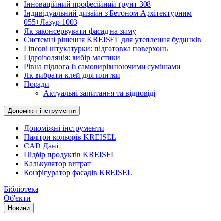
Інноваційний професійний ґрунт 308
Індивідуальний дизайн з Бетоном Архітектурним
055+Лазур 1003
Як законсервувати фасад на зиму
Системні рішення KREISEL для утеплення будинків
Гіпсові штукатурки: підготовка поверхонь
Гідроізоляція: вибір мастики
Рівна підлога із самовирівнюючими сумішами
Як вибрати клей для плитки
Поради
Актуальні запитання та відповіді
Допоміжні інструменти
Допоміжні інструменти
Палітри кольорів KREISEL
CAD Дані
Підбір продуктів KREISEL
Калькулятор витрат
Конфігуратор фасадів KREISEL
Бібліотека
Об'єкти
Новини