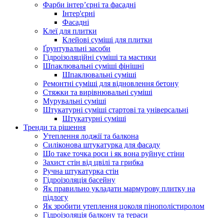
Фарби інтер’єрні та фасадні
Інтер'єрні
Фасадні
Клеї для плитки
Клейові суміші для плитки
Ґрунтувальні засоби
Гідроізоляційні суміші та мастики
Шпаклювальні суміші фінішні
Шпаклювальні суміші
Ремонтні суміші для відновлення бетону
Стяжки та вирівнювальні суміші
Мурувальні суміші
Штукатурні суміші стартові та універсальні
Штукатурні суміші
Тренди та рішення
Утеплення лоджії та балкона
Силіконова штукатурка для фасаду
Що таке точка роси і як вона руйнує стіни
Захист стін від цвілі та грибка
Ручна штукатурка стін
Гідроізоляція басейну
Як правильно укладати мармурову плитку на
підлогу
Як зробити утеплення цоколя пінополістиролом
Гідроізоляція балкону та тераси