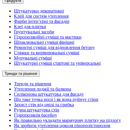
Продукти
Штукатурки декоративні
Клей для систем утеплення
Фарби інтер’єрні та фасадні
Клеї для плитки
Ґрунтувальні засоби
Гідроізоляційні суміші та мастики
Шпаклювальні суміші фінішні
Ремонтні суміші для відновлення бетону
Стяжки та вирівнювальні суміші
Мурувальні суміші
Штукатурні суміші стартові та універсальні
Тренди та рішення
Тренди та рішення
Утеплення лоджії та балкона
Силіконова штукатурка для фасаду
Що таке точка роси і як вона руйнує стіни
Захист стін від цвілі та грибка
Ручна штукатурка стін
Гідроізоляція басейну
Як правильно укладати мармурову плитку на підлогу
Як зробити утеплення цоколя пінополістиролом