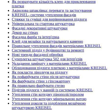
Як розрахувати кількість клею для приклеювання
плитки
Акрилова шпаклівка: переваги та застосування
KREISEL- системи утеплення фасадів
Стяжки та суміші для вирівнювання підлоги
Універсальна та стартова штукатурка
Фасадні декоративні штукатурки
Декор на стінах
Фасадна фарба та інтер'єрна
Клей для мозаїки та натурального каменю
Правильне утеплення фасадів матеріалами KREISEL
Системний підхід у будівництві та ремонті
Нові тренди фасадної обробки
Суперлегка штукатурка 502 для інтер'єрів
Укладання ламінату з матеріалами KREISEL
Облицювання підлоги плиткою з матеріалами KREISEL
Як покласти лінолеум на підлогу
Як пофарбувати стіни після штукатурки
Як фарбувати стіни з гіпсокартону
Як правильно фарбувати стелю
Підігрів підлоги у ванній із системою KREISEL
Утеплення стін котеджу пінополістиролом
Утеплення стін котеджу мінеральною ватою
Утеплення цоколя та оздоблення мозаїчною
штукатуркою KREISEL