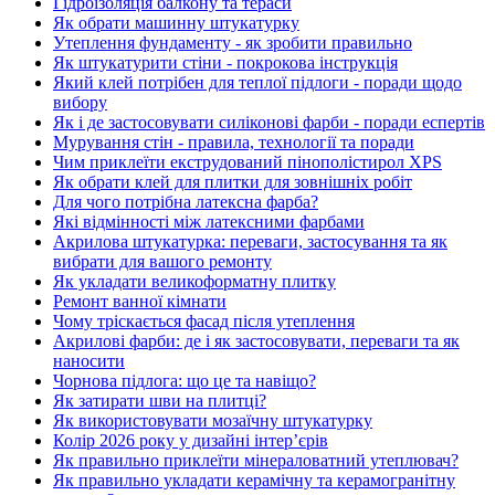
Гідроізоляція балкону та тераси
Як обрати машинну штукатурку
Утеплення фундаменту - як зробити правильно
Як штукатурити стіни - покрокова інструкція
Який клей потрібен для теплої підлоги - поради щодо
вибору
Як і де застосовувати силіконові фарби - поради еспертів
Мурування стін - правила, технології та поради
Чим приклеїти екструдований пінополістирол XPS
Як обрати клей для плитки для зовнішніх робіт
Для чого потрібна латексна фарба?
Які відмінності між латексними фарбами
Акрилова штукатурка: переваги, застосування та як
вибрати для вашого ремонту
Як укладати великоформатну плитку
Ремонт ванної кімнати
Чому тріскається фасад після утеплення
Акрилові фарби: де і як застосовувати, переваги та як
наносити
Чорнова підлога: що це та навіщо?
Як затирати шви на плитці?
Як використовувати мозаїчну штукатурку
Колір 2026 року у дизайні інтерʼєрів
Як правильно приклеїти мінераловатний утеплювач?
Як правильно укладати керамічну та керамогранітну