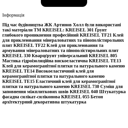
Інформація
Під час будівництва ЖК Артинов Холл були використані
такі матеріали TM KREISEL: KREISEL 301 Ґрунт
глибокого проникнення професійний KREISEL TF21 Клей
для приклеювання мінераловатних та пінополістирольних
плит KREISEL TF22 Клей для приклеювання та
армування мінераловатних та пінополістирольних плит
KREISEL 330 Кварцґрунт універсальний KREISEL 805
Мастика гідроізоляційна вискоеластична KREISEL ТЕ13
Клей для керамогранітної плитки та натурального каменю
KREISEL ТЕ14 Високоеластичний клей для
керамогранітної плитки та натурального каменю
KREISEL ТЕ15 Еластичний клей для керамогранітної
плитки та натурального каменю KREISEL 730 Суміш для
заповнення міжплиткових швів KREISEL 040 Штукатурка
фасадна силікат-cиліконова KREISEL 055 Бетон
архітектурний декоративна штукатурка