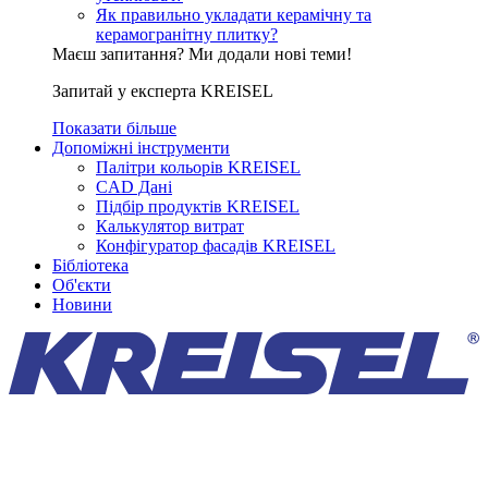
Як правильно укладати керамічну та
керамогранітну плитку?
Маєш запитання? Ми додали нові теми!
Запитай у експерта KREISEL
Показати більше
Допоміжні інструменти
Палітри кольорів KREISEL
CAD Дані
Підбір продуктів KREISEL
Калькулятор витрат
Конфігуратор фасадів KREISEL
Бібліотека
Об'єкти
Новини