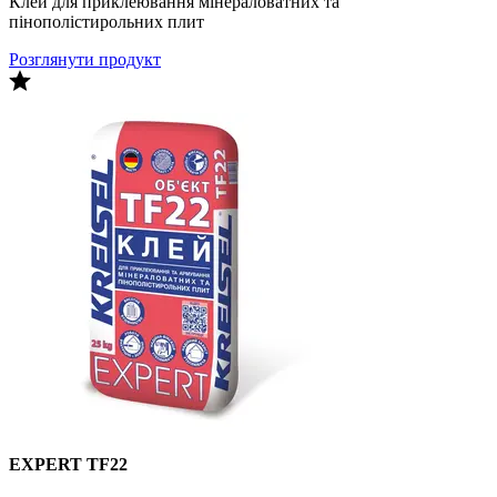
Клей для приклеювання мінераловатних та
пінополістирольних плит
Розглянути продукт
EXPERT TF22