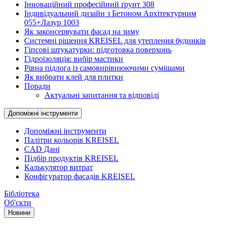
Інноваційний професійний ґрунт 308
Індивідуальний дизайн з Бетоном Архітектурним
055+Лазур 1003
Як законсервувати фасад на зиму
Системні рішення KREISEL для утеплення будинків
Гіпсові штукатурки: підготовка поверхонь
Гідроізоляція: вибір мастики
Рівна підлога із самовирівнюючими сумішами
Як вибрати клей для плитки
Поради
Актуальні запитання та відповіді
Допоміжні інструменти
Допоміжні інструменти
Палітри кольорів KREISEL
CAD Дані
Підбір продуктів KREISEL
Калькулятор витрат
Конфігуратор фасадів KREISEL
Бібліотека
Об'єкти
Новини