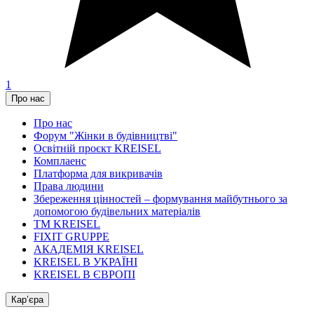
1
Про нас
Про нас
Форум "Жінки в будівництві"
Освітній проєкт KREISEL
Комплаенс
Платформа для викривачів
Права людини
Збереження цінностей – формування майбутнього за
допомогою будівельних матеріалів
ТМ KREISEL
FIXIT GRUPPE
АКАДЕМІЯ KREISEL
KREISEL В УКРАЇНІ
KREISEL В ЄВРОПІ
Кар’єра