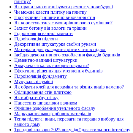
плитку?
Як правильно організувати ремонт у новобудові
Чи можна класти плитку на плитку
Професійне фінішне вирівнювання стін
Як користуватися самовирівнюючою сумішшю?
Захист бетону від вологи та тріщин
Гідроізоляція ванної кімнати
Гідроізоляція підлоги
Декоративна штукатурка своїми руками
Матеріали для укладання різних типів підлог
Ідеї для декоративного оздоблення фасадів будинків
Цементно-вапняні штукатурки
Армуюча сітка: як використовувати?
Ефективні рішення для утеплення будинків
Гідроізоляція фундаменту
Мурувальні суміші
Як обрати клей для кераміки та різних видів каменю?
Облицювання стін плиткою
Як вибрати ґрунтівку
Нанесення шпаклівки валиком
Фінішне оздоблення утепленого фасаду
Маркування лакофарбових матеріалів
Тепла підлога: види, переваги та поради з вибору для
вашого дому
Трендові кольори 2025 року: ідеї для стильного інтер’єру