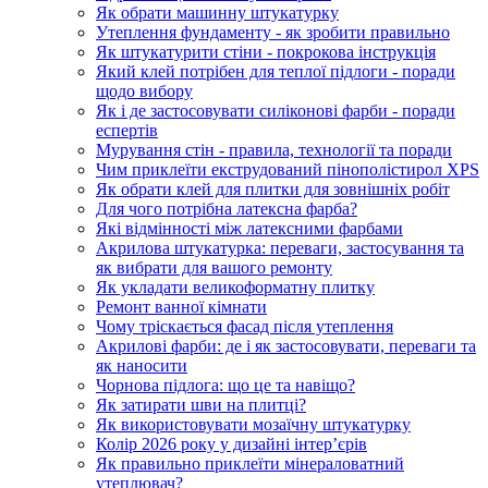
Як обрати машинну штукатурку
Утеплення фундаменту - як зробити правильно
Як штукатурити стіни - покрокова інструкція
Який клей потрібен для теплої підлоги - поради
щодо вибору
Як і де застосовувати силіконові фарби - поради
еспертів
Мурування стін - правила, технології та поради
Чим приклеїти екструдований пінополістирол XPS
Як обрати клей для плитки для зовнішніх робіт
Для чого потрібна латексна фарба?
Які відмінності між латексними фарбами
Акрилова штукатурка: переваги, застосування та
як вибрати для вашого ремонту
Як укладати великоформатну плитку
Ремонт ванної кімнати
Чому тріскається фасад після утеплення
Акрилові фарби: де і як застосовувати, переваги та
як наносити
Чорнова підлога: що це та навіщо?
Як затирати шви на плитці?
Як використовувати мозаїчну штукатурку
Колір 2026 року у дизайні інтерʼєрів
Як правильно приклеїти мінераловатний
утеплювач?