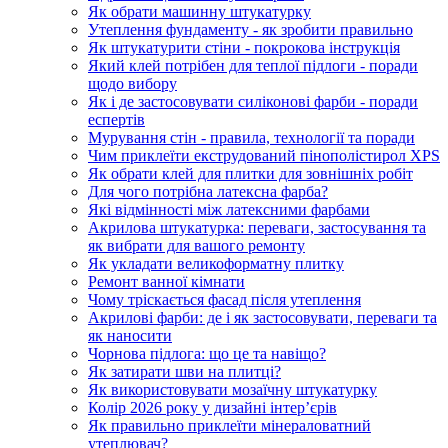
Як обрати машинну штукатурку
Утеплення фундаменту - як зробити правильно
Як штукатурити стіни - покрокова інструкція
Який клей потрібен для теплої підлоги - поради
щодо вибору
Як і де застосовувати силіконові фарби - поради
еспертів
Мурування стін - правила, технології та поради
Чим приклеїти екструдований пінополістирол XPS
Як обрати клей для плитки для зовнішніх робіт
Для чого потрібна латексна фарба?
Які відмінності між латексними фарбами
Акрилова штукатурка: переваги, застосування та
як вибрати для вашого ремонту
Як укладати великоформатну плитку
Ремонт ванної кімнати
Чому тріскається фасад після утеплення
Акрилові фарби: де і як застосовувати, переваги та
як наносити
Чорнова підлога: що це та навіщо?
Як затирати шви на плитці?
Як використовувати мозаїчну штукатурку
Колір 2026 року у дизайні інтерʼєрів
Як правильно приклеїти мінераловатний
утеплювач?