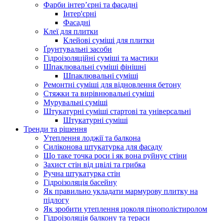
Фарби інтер’єрні та фасадні
Інтер'єрні
Фасадні
Клеї для плитки
Клейові суміші для плитки
Ґрунтувальні засоби
Гідроізоляційні суміші та мастики
Шпаклювальні суміші фінішні
Шпаклювальні суміші
Ремонтні суміші для відновлення бетону
Стяжки та вирівнювальні суміші
Мурувальні суміші
Штукатурні суміші стартові та універсальні
Штукатурні суміші
Тренди та рішення
Утеплення лоджії та балкона
Силіконова штукатурка для фасаду
Що таке точка роси і як вона руйнує стіни
Захист стін від цвілі та грибка
Ручна штукатурка стін
Гідроізоляція басейну
Як правильно укладати мармурову плитку на
підлогу
Як зробити утеплення цоколя пінополістиролом
Гідроізоляція балкону та тераси