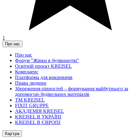
1
Про нас
Про нас
Форум "Жінки в будівництві"
Освітній проєкт KREISEL
Комплаенс
Платформа для викривачів
Права людини
Збереження цінностей – формування майбутнього за
допомогою будівельних матеріалів
ТМ KREISEL
FIXIT GRUPPE
АКАДЕМІЯ KREISEL
KREISEL В УКРАЇНІ
KREISEL В ЄВРОПІ
Кар’єра