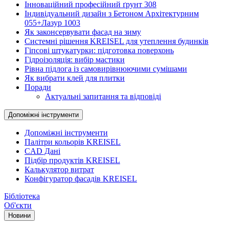
Інноваційний професійний ґрунт 308
Індивідуальний дизайн з Бетоном Архітектурним
055+Лазур 1003
Як законсервувати фасад на зиму
Системні рішення KREISEL для утеплення будинків
Гіпсові штукатурки: підготовка поверхонь
Гідроізоляція: вибір мастики
Рівна підлога із самовирівнюючими сумішами
Як вибрати клей для плитки
Поради
Актуальні запитання та відповіді
Допоміжні інструменти
Допоміжні інструменти
Палітри кольорів KREISEL
CAD Дані
Підбір продуктів KREISEL
Калькулятор витрат
Конфігуратор фасадів KREISEL
Бібліотека
Об'єкти
Новини