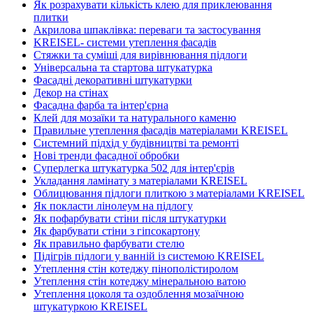
Як розрахувати кількість клею для приклеювання
плитки
Акрилова шпаклівка: переваги та застосування
KREISEL- системи утеплення фасадів
Стяжки та суміші для вирівнювання підлоги
Універсальна та стартова штукатурка
Фасадні декоративні штукатурки
Декор на стінах
Фасадна фарба та інтер'єрна
Клей для мозаїки та натурального каменю
Правильне утеплення фасадів матеріалами KREISEL
Системний підхід у будівництві та ремонті
Нові тренди фасадної обробки
Суперлегка штукатурка 502 для інтер'єрів
Укладання ламінату з матеріалами KREISEL
Облицювання підлоги плиткою з матеріалами KREISEL
Як покласти лінолеум на підлогу
Як пофарбувати стіни після штукатурки
Як фарбувати стіни з гіпсокартону
Як правильно фарбувати стелю
Підігрів підлоги у ванній із системою KREISEL
Утеплення стін котеджу пінополістиролом
Утеплення стін котеджу мінеральною ватою
Утеплення цоколя та оздоблення мозаїчною
штукатуркою KREISEL