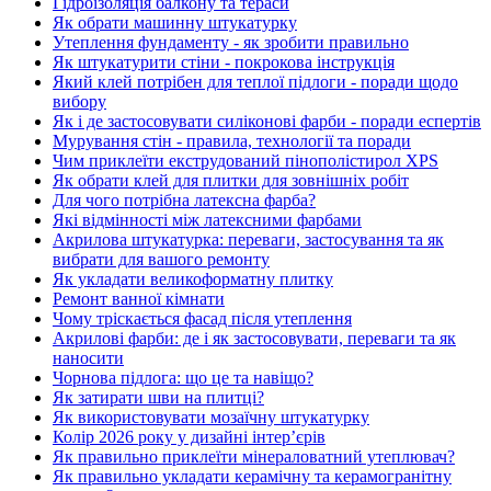
Гідроізоляція балкону та тераси
Як обрати машинну штукатурку
Утеплення фундаменту - як зробити правильно
Як штукатурити стіни - покрокова інструкція
Який клей потрібен для теплої підлоги - поради щодо
вибору
Як і де застосовувати силіконові фарби - поради еспертів
Мурування стін - правила, технології та поради
Чим приклеїти екструдований пінополістирол XPS
Як обрати клей для плитки для зовнішніх робіт
Для чого потрібна латексна фарба?
Які відмінності між латексними фарбами
Акрилова штукатурка: переваги, застосування та як
вибрати для вашого ремонту
Як укладати великоформатну плитку
Ремонт ванної кімнати
Чому тріскається фасад після утеплення
Акрилові фарби: де і як застосовувати, переваги та як
наносити
Чорнова підлога: що це та навіщо?
Як затирати шви на плитці?
Як використовувати мозаїчну штукатурку
Колір 2026 року у дизайні інтерʼєрів
Як правильно приклеїти мінераловатний утеплювач?
Як правильно укладати керамічну та керамогранітну