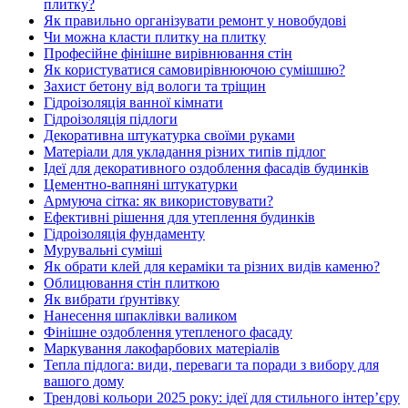
плитку?
Як правильно організувати ремонт у новобудові
Чи можна класти плитку на плитку
Професійне фінішне вирівнювання стін
Як користуватися самовирівнюючою сумішшю?
Захист бетону від вологи та тріщин
Гідроізоляція ванної кімнати
Гідроізоляція підлоги
Декоративна штукатурка своїми руками
Матеріали для укладання різних типів підлог
Ідеї для декоративного оздоблення фасадів будинків
Цементно-вапняні штукатурки
Армуюча сітка: як використовувати?
Ефективні рішення для утеплення будинків
Гідроізоляція фундаменту
Мурувальні суміші
Як обрати клей для кераміки та різних видів каменю?
Облицювання стін плиткою
Як вибрати ґрунтівку
Нанесення шпаклівки валиком
Фінішне оздоблення утепленого фасаду
Маркування лакофарбових матеріалів
Тепла підлога: види, переваги та поради з вибору для
вашого дому
Трендові кольори 2025 року: ідеї для стильного інтер’єру