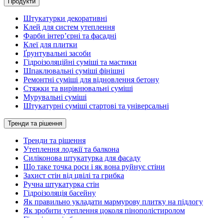
Продукти
Штукатурки декоративні
Клей для систем утеплення
Фарби інтер’єрні та фасадні
Клеї для плитки
Ґрунтувальні засоби
Гідроізоляційні суміші та мастики
Шпаклювальні суміші фінішні
Ремонтні суміші для відновлення бетону
Стяжки та вирівнювальні суміші
Мурувальні суміші
Штукатурні суміші стартові та універсальні
Тренди та рішення
Тренди та рішення
Утеплення лоджії та балкона
Силіконова штукатурка для фасаду
Що таке точка роси і як вона руйнує стіни
Захист стін від цвілі та грибка
Ручна штукатурка стін
Гідроізоляція басейну
Як правильно укладати мармурову плитку на підлогу
Як зробити утеплення цоколя пінополістиролом