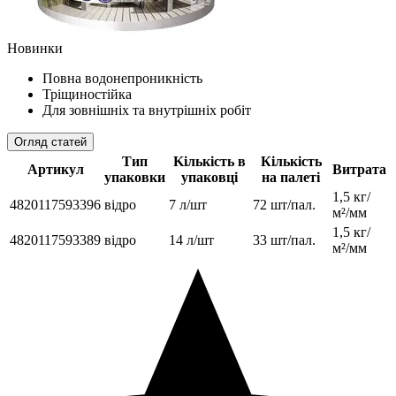
Новинки
Повна водонепроникність
Тріщиностійка
Для зовнішніх та внутрішніх робіт
Огляд статей
Тип
Kількість в
Кількість
Артикул
Витрата
упаковки
упаковці
на палеті
1,5 кг/
4820117593396
відро
7 л/шт
72 шт/пал.
м²/мм
1,5 кг/
4820117593389
відро
14 л/шт
33 шт/пал.
м²/мм