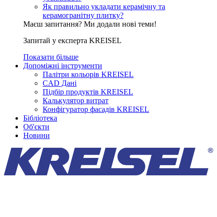
Як правильно укладати керамічну та
керамогранітну плитку?
Маєш запитання? Ми додали нові теми!
Запитай у експерта KREISEL
Показати більше
Допоміжні інструменти
Палітри кольорів KREISEL
CAD Дані
Підбір продуктів KREISEL
Калькулятор витрат
Конфігуратор фасадів KREISEL
Бібліотека
Об'єкти
Новини