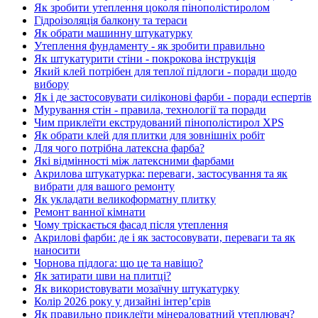
Як зробити утеплення цоколя пінополістиролом
Гідроізоляція балкону та тераси
Як обрати машинну штукатурку
Утеплення фундаменту - як зробити правильно
Як штукатурити стіни - покрокова інструкція
Який клей потрібен для теплої підлоги - поради щодо
вибору
Як і де застосовувати силіконові фарби - поради еспертів
Мурування стін - правила, технології та поради
Чим приклеїти екструдований пінополістирол XPS
Як обрати клей для плитки для зовнішніх робіт
Для чого потрібна латексна фарба?
Які відмінності між латексними фарбами
Акрилова штукатурка: переваги, застосування та як
вибрати для вашого ремонту
Як укладати великоформатну плитку
Ремонт ванної кімнати
Чому тріскається фасад після утеплення
Акрилові фарби: де і як застосовувати, переваги та як
наносити
Чорнова підлога: що це та навіщо?
Як затирати шви на плитці?
Як використовувати мозаїчну штукатурку
Колір 2026 року у дизайні інтерʼєрів
Як правильно приклеїти мінераловатний утеплювач?