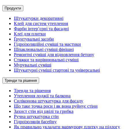
Продукти
Штукатурки декоративні
Клей для систем утеплення
Фарби інтер’єрні та фасадні
Клеї для плитки
Ґрунтувальні засоби
Гідроізоляційні суміші та мастики
Шпаклювальні суміші фінішні
Ремонтні суміші для відновлення бетону
Стяжки та вирівнювальні суміші
Мурувальні суміші
Штукатурні суміші стартові та універсальні
Тренди та рішення
Тренди та рішення
Утеплення лоджії та балкона
Силіконова штукатурка для фасаду
Що таке точка роси і як вона руйнує стіни
Захист стін від цвілі та грибка
Ручна штукатурка стін
Гідроізоляція басейну
Як правильно укладати мармурову плитку на підлогу