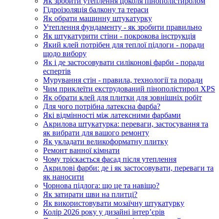
Як зробити утеплення цоколя пінополістиролом
Гідроізоляція балкону та тераси
Як обрати машинну штукатурку
Утеплення фундаменту - як зробити правильно
Як штукатурити стіни - покрокова інструкція
Який клей потрібен для теплої підлоги - поради
щодо вибору
Як і де застосовувати силіконові фарби - поради
еспертів
Мурування стін - правила, технології та поради
Чим приклеїти екструдований пінополістирол XPS
Як обрати клей для плитки для зовнішніх робіт
Для чого потрібна латексна фарба?
Які відмінності між латексними фарбами
Акрилова штукатурка: переваги, застосування та
як вибрати для вашого ремонту
Як укладати великоформатну плитку
Ремонт ванної кімнати
Чому тріскається фасад після утеплення
Акрилові фарби: де і як застосовувати, переваги та
як наносити
Чорнова підлога: що це та навіщо?
Як затирати шви на плитці?
Як використовувати мозаїчну штукатурку
Колір 2026 року у дизайні інтерʼєрів