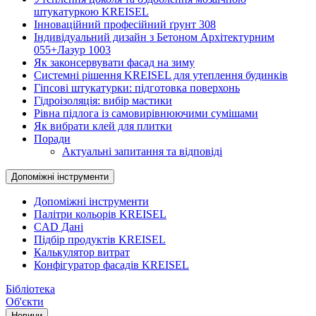
штукатуркою KREISEL
Інноваційний професійний ґрунт 308
Індивідуальний дизайн з Бетоном Архітектурним
055+Лазур 1003
Як законсервувати фасад на зиму
Системні рішення KREISEL для утеплення будинків
Гіпсові штукатурки: підготовка поверхонь
Гідроізоляція: вибір мастики
Рівна підлога із самовирівнюючими сумішами
Як вибрати клей для плитки
Поради
Актуальні запитання та відповіді
Допоміжні інструменти
Допоміжні інструменти
Палітри кольорів KREISEL
CAD Дані
Підбір продуктів KREISEL
Калькулятор витрат
Конфігуратор фасадів KREISEL
Бібліотека
Об'єкти
Новини