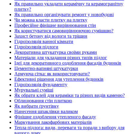
Як правильно укладати керамічну та керамогранітну
плитку?
Як правильно організувати ремонт у новобудові
Чи можна класти плитку на плитку
Професійне фінішне вирівнювання стін
Як користуватися самовирівнюючою сумішшю?
Захист бетону від вологи та тріщин
Гідроізоляція ванної кімнати
Гідроізоляція підлоги
Декоративна штукатурка своїми руками
Матеріали для укладання різних типів підлог
Ідеї для декоративного оздоблення фасадів будинків
Цементно-вапняні штукатурки
Армуюча сітка: як використовувати?
Ефективні рішення для утеплення будинків
Гідроізоляція фундаменту
Мурувальні суміші
Як обрати клей для кераміки та різних видів каменю?
Облицювання стін плиткою
Як вибрати ґрунтівку
Нанесення шпаклівки валиком
Фінішне оздоблення утепленого фасаду
Маркування лакофарбових матеріалів
Тепла підлога: види, переваги та поради з вибору для
вашого дому