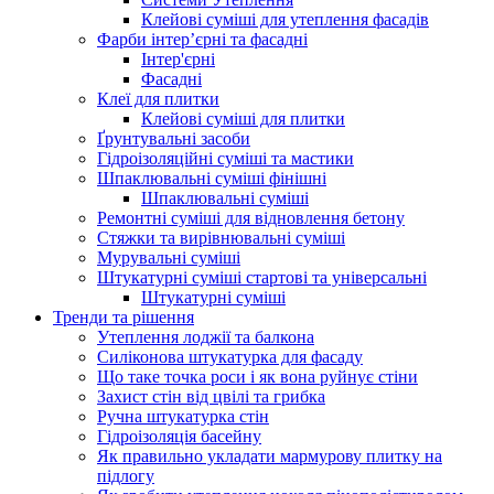
Клейові суміші для утеплення фасадів
Фарби інтер’єрні та фасадні
Інтер'єрні
Фасадні
Клеї для плитки
Клейові суміші для плитки
Ґрунтувальні засоби
Гідроізоляційні суміші та мастики
Шпаклювальні суміші фінішні
Шпаклювальні суміші
Ремонтні суміші для відновлення бетону
Стяжки та вирівнювальні суміші
Мурувальні суміші
Штукатурні суміші стартові та універсальні
Штукатурні суміші
Тренди та рішення
Утеплення лоджії та балкона
Силіконова штукатурка для фасаду
Що таке точка роси і як вона руйнує стіни
Захист стін від цвілі та грибка
Ручна штукатурка стін
Гідроізоляція басейну
Як правильно укладати мармурову плитку на
підлогу