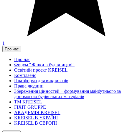
1
Про нас
Про нас
Форум "Жінки в будівництві"
Освітній проєкт KREISEL
Комплаенс
Платформа для викривачів
Права людини
Збереження цінностей – формування майбутнього за
допомогою будівельних матеріалів
ТМ KREISEL
FIXIT GRUPPE
АКАДЕМІЯ KREISEL
KREISEL В УКРАЇНІ
KREISEL В ЄВРОПІ