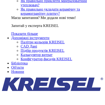
Як правильно приклеїти мінераловатний
утеплювач?
Як правильно укладати керамічну та
керамогранітну плитку?
Маєш запитання? Ми додали нові теми!
Запитай у експерта KREISEL
Показати більше
Допоміжні інструменти
Палітри кольорів KREISEL
CAD Дані
Підбір продуктів KREISEL
Калькулятор витрат
Конфігуратор фасадів KREISEL
Бібліотека
Об'єкти
Новини