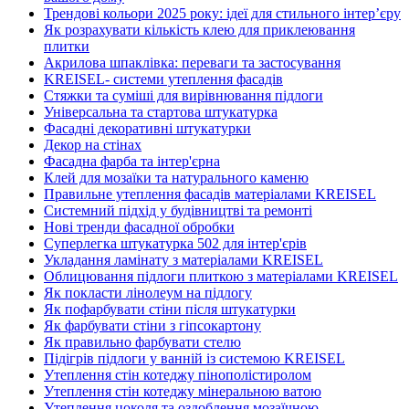
Трендові кольори 2025 року: ідеї для стильного інтер’єру
Як розрахувати кількість клею для приклеювання
плитки
Акрилова шпаклівка: переваги та застосування
KREISEL- системи утеплення фасадів
Стяжки та суміші для вирівнювання підлоги
Універсальна та стартова штукатурка
Фасадні декоративні штукатурки
Декор на стінах
Фасадна фарба та інтер'єрна
Клей для мозаїки та натурального каменю
Правильне утеплення фасадів матеріалами KREISEL
Системний підхід у будівництві та ремонті
Нові тренди фасадної обробки
Суперлегка штукатурка 502 для інтер'єрів
Укладання ламінату з матеріалами KREISEL
Облицювання підлоги плиткою з матеріалами KREISEL
Як покласти лінолеум на підлогу
Як пофарбувати стіни після штукатурки
Як фарбувати стіни з гіпсокартону
Як правильно фарбувати стелю
Підігрів підлоги у ванній із системою KREISEL
Утеплення стін котеджу пінополістиролом
Утеплення стін котеджу мінеральною ватою
Утеплення цоколя та оздоблення мозаїчною