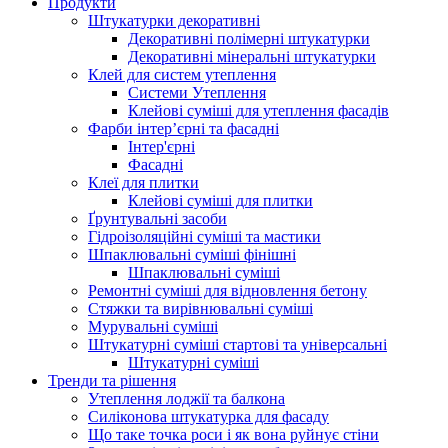
Продукти
Штукатурки декоративні
Декоративні полімерні штукатурки
Декоративні мінеральні штукатурки
Клей для систем утеплення
Системи Утеплення
Клейові суміші для утеплення фасадів
Фарби інтер’єрні та фасадні
Інтер'єрні
Фасадні
Клеї для плитки
Клейові суміші для плитки
Ґрунтувальні засоби
Гідроізоляційні суміші та мастики
Шпаклювальні суміші фінішні
Шпаклювальні суміші
Ремонтні суміші для відновлення бетону
Стяжки та вирівнювальні суміші
Мурувальні суміші
Штукатурні суміші стартові та універсальні
Штукатурні суміші
Тренди та рішення
Утеплення лоджії та балкона
Силіконова штукатурка для фасаду
Що таке точка роси і як вона руйнує стіни