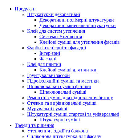
Продукти
Штукатурки декоративні
Декоративні полімерні штукатурки
Декоративні мінеральні штукатурки
Клей для систем утеплення
Системи Утеплення
Клейові суміші для утеплення фасадів
Фарби інтер’єрні та фасадні
Інтер'єрні
Фасадні
Клеї для плитки
Клейові суміші для плитки
Ґрунтувальні засоби
Гідроізоляційні суміші та мастики
Шпаклювальні суміші фінішні
Шпаклювальні суміші
Ремонтні суміші для відновлення бетону
Стяжки та вирівнювальні суміші
Мурувальні суміші
Штукатурні суміші стартові та універсальні
Штукатурні суміші
Тренди та рішення
Утеплення лоджії та балкона
Силіконова штукатурка для фасаду