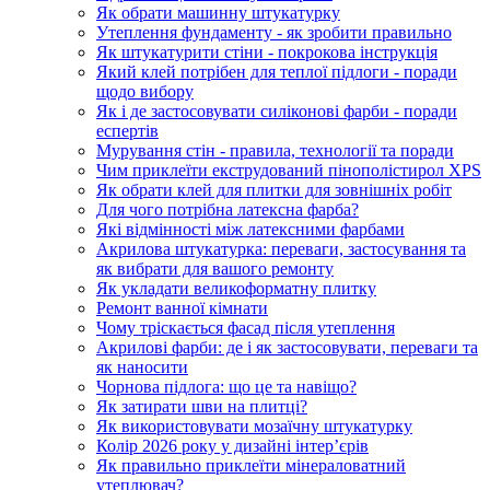
Як обрати машинну штукатурку
Утеплення фундаменту - як зробити правильно
Як штукатурити стіни - покрокова інструкція
Який клей потрібен для теплої підлоги - поради
щодо вибору
Як і де застосовувати силіконові фарби - поради
еспертів
Мурування стін - правила, технології та поради
Чим приклеїти екструдований пінополістирол XPS
Як обрати клей для плитки для зовнішніх робіт
Для чого потрібна латексна фарба?
Які відмінності між латексними фарбами
Акрилова штукатурка: переваги, застосування та
як вибрати для вашого ремонту
Як укладати великоформатну плитку
Ремонт ванної кімнати
Чому тріскається фасад після утеплення
Акрилові фарби: де і як застосовувати, переваги та
як наносити
Чорнова підлога: що це та навіщо?
Як затирати шви на плитці?
Як використовувати мозаїчну штукатурку
Колір 2026 року у дизайні інтерʼєрів
Як правильно приклеїти мінераловатний
утеплювач?