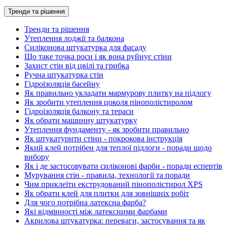
Тренди та рішення
Тренди та рішення
Утеплення лоджії та балкона
Силіконова штукатурка для фасаду
Що таке точка роси і як вона руйнує стіни
Захист стін від цвілі та грибка
Ручна штукатурка стін
Гідроізоляція басейну
Як правильно укладати мармурову плитку на підлогу
Як зробити утеплення цоколя пінополістиролом
Гідроізоляція балкону та тераси
Як обрати машинну штукатурку
Утеплення фундаменту - як зробити правильно
Як штукатурити стіни - покрокова інструкція
Який клей потрібен для теплої підлоги - поради щодо
вибору
Як і де застосовувати силіконові фарби - поради еспертів
Мурування стін - правила, технології та поради
Чим приклеїти екструдований пінополістирол XPS
Як обрати клей для плитки для зовнішніх робіт
Для чого потрібна латексна фарба?
Які відмінності між латексними фарбами
Акрилова штукатурка: переваги, застосування та як