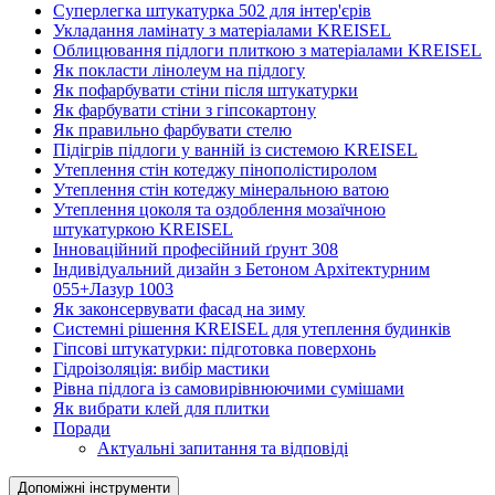
Суперлегка штукатурка 502 для інтер'єрів
Укладання ламінату з матеріалами KREISEL
Облицювання підлоги плиткою з матеріалами KREISEL
Як покласти лінолеум на підлогу
Як пофарбувати стіни після штукатурки
Як фарбувати стіни з гіпсокартону
Як правильно фарбувати стелю
Підігрів підлоги у ванній із системою KREISEL
Утеплення стін котеджу пінополістиролом
Утеплення стін котеджу мінеральною ватою
Утеплення цоколя та оздоблення мозаїчною
штукатуркою KREISEL
Інноваційний професійний ґрунт 308
Індивідуальний дизайн з Бетоном Архітектурним
055+Лазур 1003
Як законсервувати фасад на зиму
Системні рішення KREISEL для утеплення будинків
Гіпсові штукатурки: підготовка поверхонь
Гідроізоляція: вибір мастики
Рівна підлога із самовирівнюючими сумішами
Як вибрати клей для плитки
Поради
Актуальні запитання та відповіді
Допоміжні інструменти