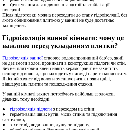
● ґрунтування для підвищення адгезії та стабілізації
поверхні.
Після підготовки можна переходити до етапу гідроізоляції, без
якого облицювання плиткою у ванній не буде достатньо
захищеним.
Гідроізоляція ванної кімнати: чому це
важливо перед укладанням плитки?
Гідроізоляція ванної
створює водонепроникний бар’єр, який
не дає змоги волозі проникати в конструкцію підлоги чи стін.
Без неї плитковий клей і навіть керамограніт не захистять
основу від вологи, що надходить у вигляді пари та конденсату.
Якісний захист від вологи зменшує ризик появи цвілі,
відшарувань плитки та пошкодження стяжки.
У ванній кімнаті захист потребують найбільш зволожені
ділянки, тому необхідні:
●
гідроізоляція підлоги
з переходом на стіни;
● герметизація швів: кутів, місць стиків та підключення
сантехніки;
● захист від води ванни, душу чи піддону;
● обробити ділянки біля трапів і проходів труб.