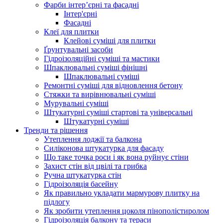
Фарби інтер’єрні та фасадні
Інтер'єрні
Фасадні
Клеї для плитки
Клейові суміші для плитки
Ґрунтувальні засоби
Гідроізоляційні суміші та мастики
Шпаклювальні суміші фінішні
Шпаклювальні суміші
Ремонтні суміші для відновлення бетону
Стяжки та вирівнювальні суміші
Мурувальні суміші
Штукатурні суміші стартові та універсальні
Штукатурні суміші
Тренди та рішення
Утеплення лоджії та балкона
Силіконова штукатурка для фасаду
Що таке точка роси і як вона руйнує стіни
Захист стін від цвілі та грибка
Ручна штукатурка стін
Гідроізоляція басейну
Як правильно укладати мармурову плитку на
підлогу
Як зробити утеплення цоколя пінополістиролом
Гідроізоляція балкону та тераси