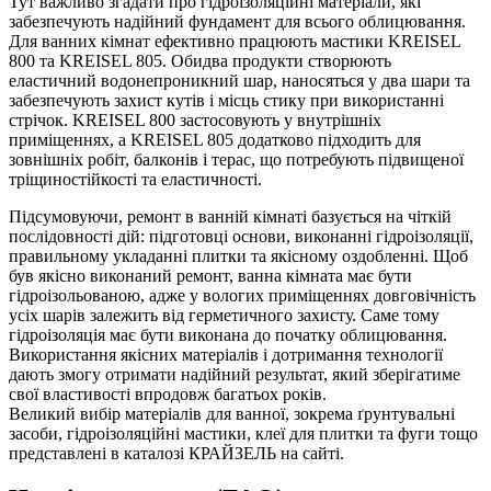
Тут важливо згадати про гідроізоляційні матеріали, які
забезпечують надійний фундамент для всього облицювання.
Для ванних кімнат ефективно працюють мастики KREISEL
800 та KREISEL 805. Обидва продукти створюють
еластичний водонепроникний шар, наносяться у два шари та
забезпечують захист кутів і місць стику при використанні
стрічок. KREISEL 800 застосовують у внутрішніх
приміщеннях, а KREISEL 805 додатково підходить для
зовнішніх робіт, балконів і терас, що потребують підвищеної
тріщиностійкості та еластичності.
Підсумовуючи, ремонт в ванній кімнаті базується на чіткій
послідовності дій: підготовці основи, виконанні гідроізоляції,
правильному укладанні плитки та якісному оздобленні. Щоб
був якісно виконаний ремонт, ванна кімната має бути
гідроізольованою, адже у вологих приміщеннях довговічність
усіх шарів залежить від герметичного захисту. Саме тому
гідроізоляція має бути виконана до початку облицювання.
Використання якісних матеріалів і дотримання технології
дають змогу отримати надійний результат, який зберігатиме
свої властивості впродовж багатьох років.
Великий вибір матеріалів для ванної, зокрема ґрунтувальні
засоби, гідроізоляційні мастики, клеї для плитки та фуги тощо
представлені в каталозі КРАЙЗЕЛЬ на сайті.