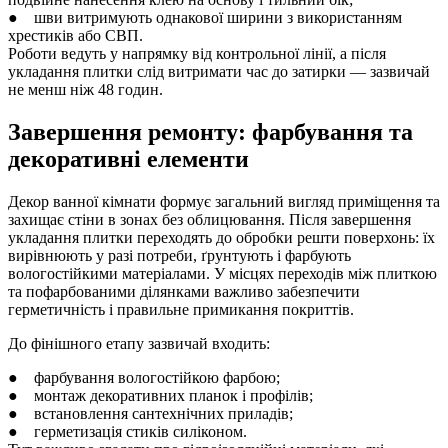
● шви витримують однакової ширини з використанням
хрестиків або СВП.
Роботи ведуть у напрямку від контрольної лінії, а після
укладання плитки слід витримати час до затирки — зазвичай
не менш ніж 48 годин.
Завершення ремонту: фарбування та
декоративні елементи
Декор ванної кімнати формує загальний вигляд приміщення та
захищає стіни в зонах без облицювання. Після завершення
укладання плитки переходять до обробки решти поверхонь: їх
вирівнюють у разі потреби, ґрунтують і фарбують
вологостійкими матеріалами. У місцях переходів між плиткою
та пофарбованими ділянками важливо забезпечити
герметичність і правильне примикання покриттів.
До фінішного етапу зазвичай входить:
● фарбування вологостійкою фарбою;
● монтаж декоративних планок і профілів;
● встановлення сантехнічних приладів;
● герметизація стиків силіконом.