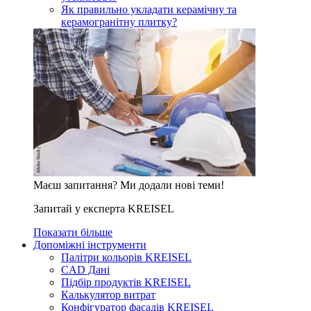
Як правильно укладати керамічну та
керамогранітну плитку?
Маєш запитання? Ми додали нові теми!
Запитай у експерта KREISEL
Показати більше
Допоміжні інструменти
Палітри кольорів KREISEL
CAD Дані
Підбір продуктів KREISEL
Калькулятор витрат
Конфігуратор фасадів KREISEL