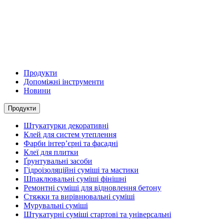
Продукти
Допоміжні інструменти
Новини
Продукти
Штукатурки декоративні
Клей для систем утеплення
Фарби інтер’єрні та фасадні
Клеї для плитки
Ґрунтувальні засоби
Гідроізоляційні суміші та мастики
Шпаклювальні суміші фінішні
Ремонтні суміші для відновлення бетону
Стяжки та вирівнювальні суміші
Мурувальні суміші
Штукатурні суміші стартові та універсальні