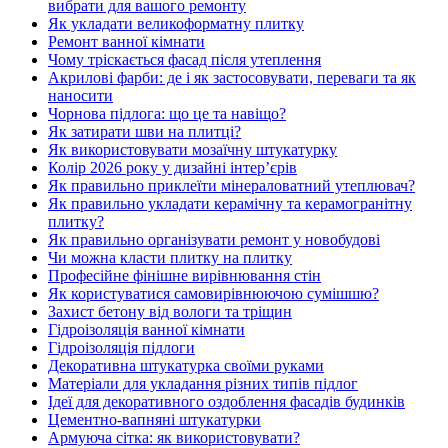
вибрати для вашого ремонту
Як укладати великоформатну плитку
Ремонт ванної кімнати
Чому тріскається фасад після утеплення
Акрилові фарби: де і як застосовувати, переваги та як
наносити
Чорнова підлога: що це та навіщо?
Як затирати шви на плитці?
Як використовувати мозаїчну штукатурку
Колір 2026 року у дизайні інтерʼєрів
Як правильно приклеїти мінераловатний утеплювач?
Як правильно укладати керамічну та керамогранітну
плитку?
Як правильно організувати ремонт у новобудові
Чи можна класти плитку на плитку
Професійне фінішне вирівнювання стін
Як користуватися самовирівнюючою сумішшю?
Захист бетону від вологи та тріщин
Гідроізоляція ванної кімнати
Гідроізоляція підлоги
Декоративна штукатурка своїми руками
Матеріали для укладання різних типів підлог
Ідеї для декоративного оздоблення фасадів будинків
Цементно-вапняні штукатурки
Армуюча сітка: як використовувати?