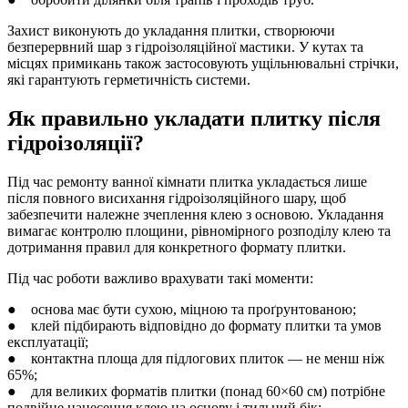
Захист виконують до укладання плитки, створюючи
безперервний шар з гідроізоляційної мастики. У кутах та
місцях примикань також застосовують ущільнювальні стрічки,
які гарантують герметичність системи.
Як правильно укладати плитку після
гідроізоляції?
Під час ремонту ванної кімнати плитка укладається лише
після повного висихання гідроізоляційного шару, щоб
забезпечити належне зчеплення клею з основою. Укладання
вимагає контролю площини, рівномірного розподілу клею та
дотримання правил для конкретного формату плитки.
Під час роботи важливо врахувати такі моменти:
● основа має бути сухою, міцною та проґрунтованою;
● клей підбирають відповідно до формату плитки та умов
експлуатації;
● контактна площа для підлогових плиток — не менш ніж
65%;
● для великих форматів плитки (понад 60×60 см) потрібне
подвійне нанесення клею на основу і тильний бік;