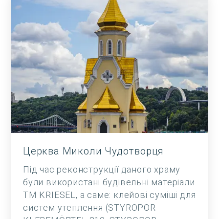
Церква Миколи Чудотворця
Під час реконструкції даного храму
були використані будівельні матеріали
ТМ KRIESEL, а саме: клейові суміші для
систем утеплення (STYROPOR-