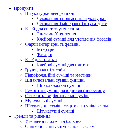
Продукти
Штукатурки декоративні
Декоративні полімерні штукатурки
Декоративні мінеральні штукатурки
Клей для систем утеплення
Системи Утеплення
Клейові суміші для утеплення фасадів
Фарби інтер’єрні та фасадні
Інтер'єрні
Фасадні
Клеї для плитки
Клейові суміші для плитки
Ґрунтувальні засоби
Гідроізоляційні суміші та мастики
Шпаклювальні суміші фінішні
Шпаклювальні суміші
Ремонтні суміші для відновлення бетону
Стяжки та вирівнювальні суміші
Мурувальні суміші
Штукатурні суміші стартові та універсальні
Штукатурні суміші
Тренди та рішення
Утеплення лоджії та балкона
Силіконова штукатурка для фасаду