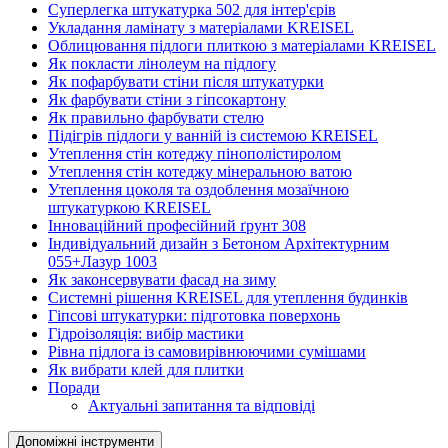
Суперлегка штукатурка 502 для інтер'єрів
Укладання ламінату з матеріалами KREISEL
Облицювання підлоги плиткою з матеріалами KREISEL
Як покласти лінолеум на підлогу
Як пофарбувати стіни після штукатурки
Як фарбувати стіни з гіпсокартону
Як правильно фарбувати стелю
Підігрів підлоги у ванній із системою KREISEL
Утеплення стін котеджу пінополістиролом
Утеплення стін котеджу мінеральною ватою
Утеплення цоколя та оздоблення мозаїчною
штукатуркою KREISEL
Інноваційний професійний ґрунт 308
Індивідуальний дизайн з Бетоном Архітектурним
055+Лазур 1003
Як законсервувати фасад на зиму
Системні рішення KREISEL для утеплення будинків
Гіпсові штукатурки: підготовка поверхонь
Гідроізоляція: вибір мастики
Рівна підлога із самовирівнюючими сумішами
Як вибрати клей для плитки
Поради
Актуальні запитання та відповіді
Допоміжні інструменти