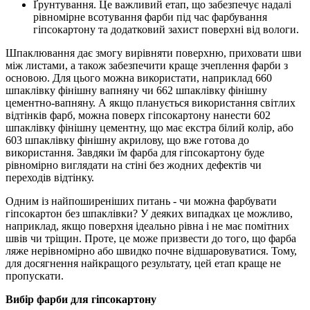
Ґрунтування. Це важливий етап, що забезпечує надалі
рівномірне всотування фарби під час фарбування
гіпсокартону та додатковий захист поверхні від вологи.
Шпаклювання дає змогу вирівняти поверхню, приховати шви
між листами, а також забезпечити краще зчеплення фарби з
основою. Для цього можна використати, наприклад 660
шпаклівку фінішну вапняну чи 662 шпаклівку фінішну
цементно-вапняну. А якщо планується використання світлих
відтінків фарб, можна поверх гіпсокартону нанести 602
шпаклівку фінішну цементну, що має екстра білий колір, або
603 шпаклівку фінішну акрилову, що вже готова до
використання. Завдяки їм фарба для гіпсокартону буде
рівномірно виглядати на стіні без жодних дефектів чи
переходів відтінку.
Одним із найпоширеніших питань - чи можна фарбувати
гіпсокартон без шпаклівки? У деяких випадках це можливо,
наприклад, якщо поверхня ідеально рівна і не має помітних
швів чи тріщин. Проте, це може призвести до того, що фарба
ляже нерівномірно або швидко почне відшаровуватися. Тому,
для досягнення найкращого результату, цей етап краще не
пропускати.
Вибір фарби для гіпсокартону