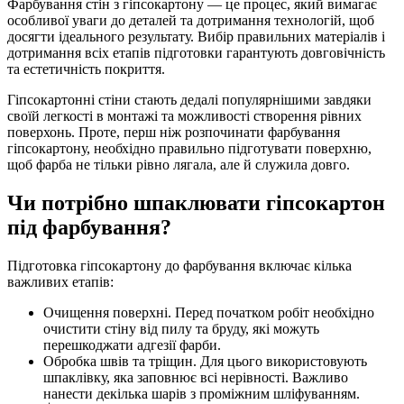
Фарбування стін з гіпсокартону — це процес, який вимагає
особливої уваги до деталей та дотримання технологій, щоб
досягти ідеального результату. Вибір правильних матеріалів і
дотримання всіх етапів підготовки гарантують довговічність
та естетичність покриття.
Гіпсокартонні стіни стають дедалі популярнішими завдяки
своїй легкості в монтажі та можливості створення рівних
поверхонь. Проте, перш ніж розпочинати фарбування
гіпсокартону, необхідно правильно підготувати поверхню,
щоб фарба не тільки рівно лягала, але й служила довго.
Чи потрібно шпаклювати гіпсокартон
під фарбування?
Підготовка гіпсокартону до фарбування включає кілька
важливих етапів:
Очищення поверхні. Перед початком робіт необхідно
очистити стіну від пилу та бруду, які можуть
перешкоджати адгезії фарби.
Обробка швів та тріщин. Для цього використовують
шпаклівку, яка заповнює всі нерівності. Важливо
нанести декілька шарів з проміжним шліфуванням.