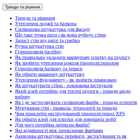
Тренди та рішення
Тренди та рішення
Утеплення лоджії та балкона
Силіконова штукатурка для фасаду
Що таке точка роси і як вона руйнує стіни
Захист стін від цвілі та грибка
Ручна штукатурка стін
Гідроізоляція басейну
Як правильно укладати мармурову плитку на підлогу
Як зробити утеплення цоколя пінополістиролом
Гідроізоляція балкону та тераси
Як обрати машинну штукатурку
Утеплення фундаменту - як зробити правильно
Як штукатурити стіни - покрокова інструкція
Який клей потрібен для теплої підлоги - поради щодо
вибору
Як і де застосовувати силіконові фарби - поради еспертів
Мурування стін - правила, технології та поради
Чим приклеїти екструдований пінополістирол XPS
Як обрати клей для плитки для зовнішніх робіт
Для чого потрібна латексна фарба?
Які відмінності між латексними фарбами
Акрилова штукатурка: переваги, застосування та як