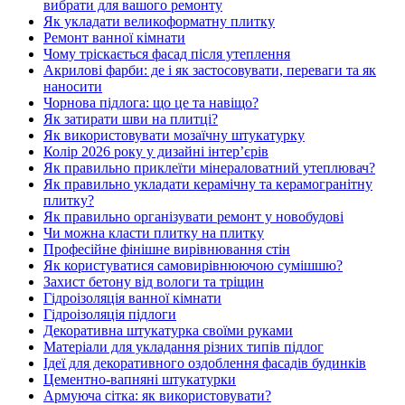
вибрати для вашого ремонту
Як укладати великоформатну плитку
Ремонт ванної кімнати
Чому тріскається фасад після утеплення
Акрилові фарби: де і як застосовувати, переваги та як
наносити
Чорнова підлога: що це та навіщо?
Як затирати шви на плитці?
Як використовувати мозаїчну штукатурку
Колір 2026 року у дизайні інтерʼєрів
Як правильно приклеїти мінераловатний утеплювач?
Як правильно укладати керамічну та керамогранітну
плитку?
Як правильно організувати ремонт у новобудові
Чи можна класти плитку на плитку
Професійне фінішне вирівнювання стін
Як користуватися самовирівнюючою сумішшю?
Захист бетону від вологи та тріщин
Гідроізоляція ванної кімнати
Гідроізоляція підлоги
Декоративна штукатурка своїми руками
Матеріали для укладання різних типів підлог
Ідеї для декоративного оздоблення фасадів будинків
Цементно-вапняні штукатурки
Армуюча сітка: як використовувати?