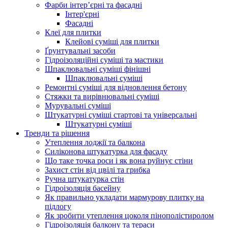
Фарби інтер’єрні та фасадні
Інтер'єрні
Фасадні
Клеї для плитки
Клейові суміші для плитки
Ґрунтувальні засоби
Гідроізоляційні суміші та мастики
Шпаклювальні суміші фінішні
Шпаклювальні суміші
Ремонтні суміші для відновлення бетону
Стяжки та вирівнювальні суміші
Мурувальні суміші
Штукатурні суміші стартові та універсальні
Штукатурні суміші
Тренди та рішення
Утеплення лоджії та балкона
Силіконова штукатурка для фасаду
Що таке точка роси і як вона руйнує стіни
Захист стін від цвілі та грибка
Ручна штукатурка стін
Гідроізоляція басейну
Як правильно укладати мармурову плитку на
підлогу
Як зробити утеплення цоколя пінополістиролом
Гідроізоляція балкону та тераси