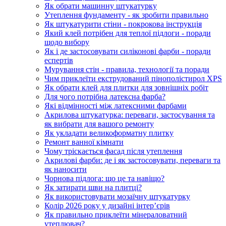
Як обрати машинну штукатурку
Утеплення фундаменту - як зробити правильно
Як штукатурити стіни - покрокова інструкція
Який клей потрібен для теплої підлоги - поради
щодо вибору
Як і де застосовувати силіконові фарби - поради
еспертів
Мурування стін - правила, технології та поради
Чим приклеїти екструдований пінополістирол XPS
Як обрати клей для плитки для зовнішніх робіт
Для чого потрібна латексна фарба?
Які відмінності між латексними фарбами
Акрилова штукатурка: переваги, застосування та
як вибрати для вашого ремонту
Як укладати великоформатну плитку
Ремонт ванної кімнати
Чому тріскається фасад після утеплення
Акрилові фарби: де і як застосовувати, переваги та
як наносити
Чорнова підлога: що це та навіщо?
Як затирати шви на плитці?
Як використовувати мозаїчну штукатурку
Колір 2026 року у дизайні інтерʼєрів
Як правильно приклеїти мінераловатний
утеплювач?