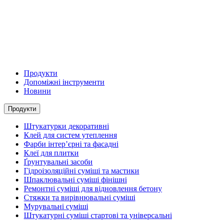
Продукти
Допоміжні інструменти
Новини
Продукти
Штукатурки декоративні
Клей для систем утеплення
Фарби інтер’єрні та фасадні
Клеї для плитки
Ґрунтувальні засоби
Гідроізоляційні суміші та мастики
Шпаклювальні суміші фінішні
Ремонтні суміші для відновлення бетону
Стяжки та вирівнювальні суміші
Мурувальні суміші
Штукатурні суміші стартові та універсальні