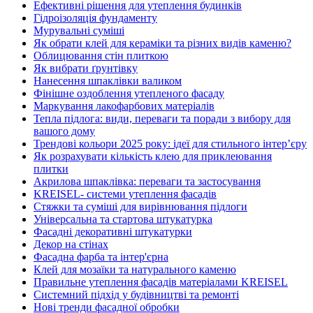
Ефективні рішення для утеплення будинків
Гідроізоляція фундаменту
Мурувальні суміші
Як обрати клей для кераміки та різних видів каменю?
Облицювання стін плиткою
Як вибрати ґрунтівку
Нанесення шпаклівки валиком
Фінішне оздоблення утепленого фасаду
Маркування лакофарбових матеріалів
Тепла підлога: види, переваги та поради з вибору для
вашого дому
Трендові кольори 2025 року: ідеї для стильного інтер’єру
Як розрахувати кількість клею для приклеювання
плитки
Акрилова шпаклівка: переваги та застосування
KREISEL- системи утеплення фасадів
Стяжки та суміші для вирівнювання підлоги
Універсальна та стартова штукатурка
Фасадні декоративні штукатурки
Декор на стінах
Фасадна фарба та інтер'єрна
Клей для мозаїки та натурального каменю
Правильне утеплення фасадів матеріалами KREISEL
Системний підхід у будівництві та ремонті
Нові тренди фасадної обробки