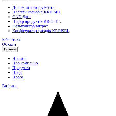
Допоміжні інструменти
Палітри кольорів KREISEL
CAD Дані
Підбір продуктів KREISEL
Калькулятор витрат
Конфігуратор фасадів KREISEL
Бібліотека
Об'єкти
Новини
Новини
Про компанію
Продукти
Події
Преса
Вибране