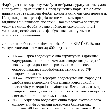
Фарба для гіпсокартону має бути вибрана з урахуванням умов
експлуатації приміщення. Серед сучасних варіантів є матові,
напівматові та глянцеві фарби, кожна з яких має свої переваги.
Наприклад, глянцева фарба легше миється, проте на ній
видніше всі нерівності поверхні. Важливо також звернути
увагу на склад фарби: краще вибирати екологічно чисті
матеріали, особливо якщо фарбування виконується в
житлових приміщеннях.
Для таких робіт гарно підходять фарби від КРАЙЗЕЛЬ, що
можуть тонуватися у понад 400 відтінків:
002 — Фарба водоемульсійна структурна з дрібним
мармуровим наповнювачем для створення рельєфної
поверхні фасадів і інтер’єрів. Вона має високу
морозостійкість, гідрофобність, стійкість до УФ-
випромінювання.
011 — Латексна інтер’єрна водоемульсійна фарба для
фарбування поверхонь будівельних конструкцій і
елементів у середині приміщення. Легко наноситься,
створює стійке до миття та вологого стирання покриття
з високою покривною здатністю.
012 — Акрилова водоемульсійна фарба екстра-білого
кольору для фарбування поверхонь будівельних
конструкцій і елементів у середині приміщення. Вона