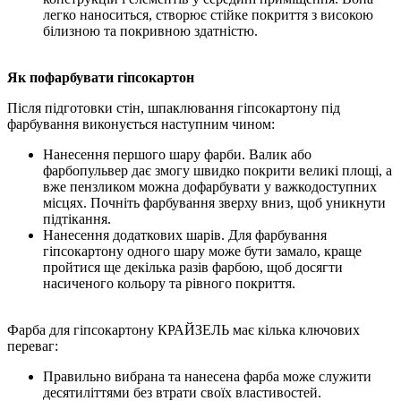
легко наноситься, створює стійке покриття з високою
білизною та покривною здатністю.
Як пофарбувати гіпсокартон
Після підготовки стін, шпаклювання гіпсокартону під
фарбування виконується наступним чином:
Нанесення першого шару фарби. Валик або
фарбопульвер дає змогу швидко покрити великі площі, а
вже пензликом можна дофарбувати у важкодоступних
місцях. Почніть фарбування зверху вниз, щоб уникнути
підтікання.
Нанесення додаткових шарів. Для фарбування
гіпсокартону одного шару може бути замало, краще
пройтися ще декілька разів фарбою, щоб досягти
насиченого кольору та рівного покриття.
Фарба для гіпсокартону КРАЙЗЕЛЬ має кілька ключових
переваг:
Правильно вибрана та нанесена фарба може служити
десятиліттями без втрати своїх властивостей.