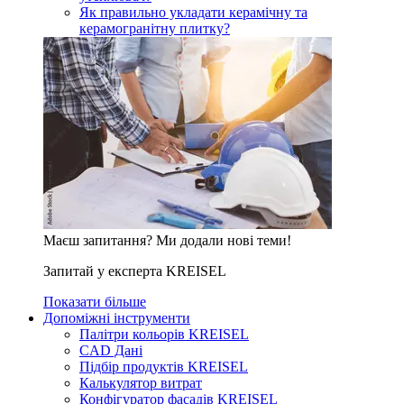
Як правильно укладати керамічну та
керамогранітну плитку?
Маєш запитання? Ми додали нові теми!
Запитай у експерта KREISEL
Показати більше
Допоміжні інструменти
Палітри кольорів KREISEL
CAD Дані
Підбір продуктів KREISEL
Калькулятор витрат
Конфігуратор фасадів KREISEL