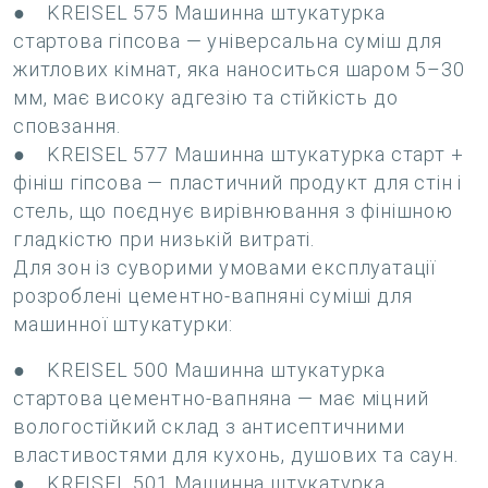
● KREISEL 575 Машинна штукатурка
стартова гіпсова — універсальна суміш для
житлових кімнат, яка наноситься шаром 5–30
мм, має високу адгезію та стійкість до
сповзання.
● KREISEL 577 Машинна штукатурка старт +
фініш гіпсова — пластичний продукт для стін і
стель, що поєднує вирівнювання з фінішною
гладкістю при низькій витраті.
Для зон із суворими умовами експлуатації
розроблені цементно-вапняні суміші для
машинної штукатурки:
● KREISEL 500 Машинна штукатурка
стартова цементно-вапняна — має міцний
вологостійкий склад з антисептичними
властивостями для кухонь, душових та саун.
● KREISEL 501 Машинна штукатурка