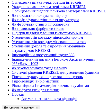
Суперлегка штукатурка 502 для інтер'єрів
Укладання ламінату з матеріалами KREISEL
Облицювання підлоги плиткою з матеріалами KREISEL
Як покласти лінолеум на підлогу
Як пофарбувати стіни після штукатурки
Як фарбувати стіни з гіпсокартону
Як правильно фарбувати стелю
Підігрів підлоги у ванній із системою KREISEL
Утеплення стін котеджу пінополістиролом
Утеплення стін котеджу мінеральною ватою
Утеплення цоколя та оздоблення мозаїчною
штукатуркою KREISEL
Інноваційний професійний ґрунт 308
Індивідуальний дизайн з Бетоном Архітектурним
055+Лазур 1003
Як законсервувати фасад на зиму
Системні рішення KREISEL для утеплення будинків
Гіпсові штукатурки: підготовка поверхонь
Гідроізоляція: вибір мастики
Рівна підлога із самовирівнюючими сумішами
Як вибрати клей для плитки
Поради
Актуальні запитання та відповіді
Допоміжні інструменти