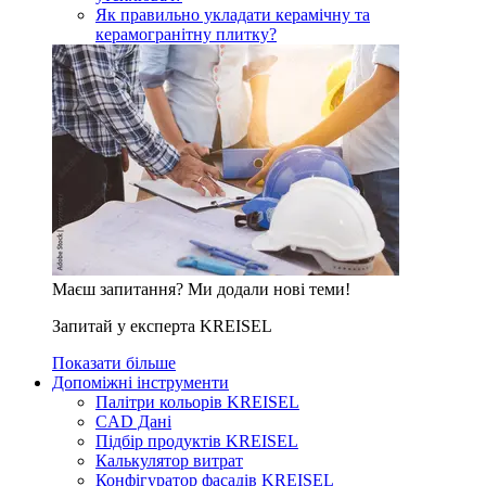
Як правильно укладати керамічну та
керамогранітну плитку?
Маєш запитання? Ми додали нові теми!
Запитай у експерта KREISEL
Показати більше
Допоміжні інструменти
Палітри кольорів KREISEL
CAD Дані
Підбір продуктів KREISEL
Калькулятор витрат
Конфігуратор фасадів KREISEL