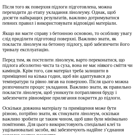
Після того як поверхня підлоги підготовлена, можна
переходити до етапу укладання лінолеуму. Однак, щоб
досягти найкращих результатів, важливо дотримуватися
певних правил і використовувати відповідні матеріали.
Якщо ви маєте справу з бетонною основою, то особливу увагу
слід приділити підготовці поверхні. Важливо знати, як
покласти лінолеум на бетонну підлогу, щоб забезпечити його
тривалу експлуатацію.
Перед тим, як постелити лінолеум, варто переконатися, що
підлога абсолютно чиста та суха, вона не має ніякого сміття чи
камінців. Крім того, сам матеріал треба залишити в
приміщенні на кілька годин, щоб він адаптувався до
температури та рівно лягав на поверхню. Після цього можна
розпочинати процес укладання. Важливо знати, як правильно
покласти лінолеум, щоб уникнути потрапляння бруду і
забезпечити рівномірне прилягання покриття до підлоги.
Оскільки довжина матеріалу та приміщення може бути
різною, потрібно знати, як стикувати лінолеум, оскільки
важливо зробити це таким чином, щоб шви були мінімально
помітними. Для цього використовують спеціальні клеї та
ущільнювальні засоби, які забезпечують надійне з’єднання