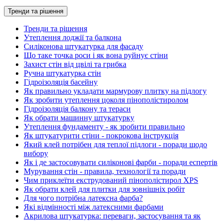
Тренди та рішення
Тренди та рішення
Утеплення лоджії та балкона
Силіконова штукатурка для фасаду
Що таке точка роси і як вона руйнує стіни
Захист стін від цвілі та грибка
Ручна штукатурка стін
Гідроізоляція басейну
Як правильно укладати мармурову плитку на підлогу
Як зробити утеплення цоколя пінополістиролом
Гідроізоляція балкону та тераси
Як обрати машинну штукатурку
Утеплення фундаменту - як зробити правильно
Як штукатурити стіни - покрокова інструкція
Який клей потрібен для теплої підлоги - поради щодо
вибору
Як і де застосовувати силіконові фарби - поради еспертів
Мурування стін - правила, технології та поради
Чим приклеїти екструдований пінополістирол XPS
Як обрати клей для плитки для зовнішніх робіт
Для чого потрібна латексна фарба?
Які відмінності між латексними фарбами
Акрилова штукатурка: переваги, застосування та як