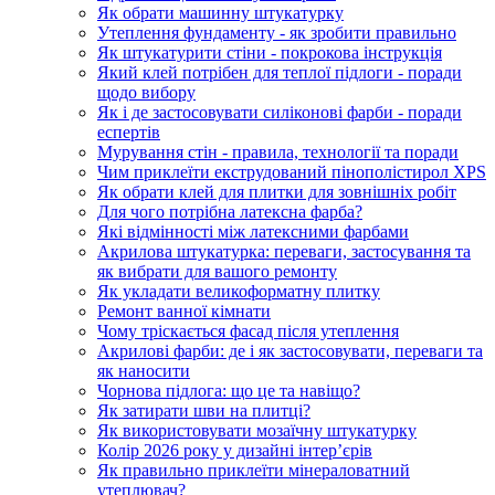
Як обрати машинну штукатурку
Утеплення фундаменту - як зробити правильно
Як штукатурити стіни - покрокова інструкція
Який клей потрібен для теплої підлоги - поради
щодо вибору
Як і де застосовувати силіконові фарби - поради
еспертів
Мурування стін - правила, технології та поради
Чим приклеїти екструдований пінополістирол XPS
Як обрати клей для плитки для зовнішніх робіт
Для чого потрібна латексна фарба?
Які відмінності між латексними фарбами
Акрилова штукатурка: переваги, застосування та
як вибрати для вашого ремонту
Як укладати великоформатну плитку
Ремонт ванної кімнати
Чому тріскається фасад після утеплення
Акрилові фарби: де і як застосовувати, переваги та
як наносити
Чорнова підлога: що це та навіщо?
Як затирати шви на плитці?
Як використовувати мозаїчну штукатурку
Колір 2026 року у дизайні інтерʼєрів
Як правильно приклеїти мінераловатний
утеплювач?