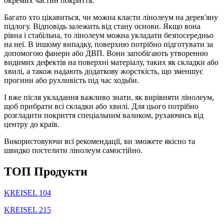
окремих частин покриття.
Багато хто цікавиться, чи можна класти лінолеум на дерев'яну
підлогу. Відповідь залежить від стану основи. Якщо вона
рівна і стабільна, то лінолеум можна укладати безпосередньо
на неї. В іншому випадку, поверхню потрібно підготувати за
допомогою фанери або ДВП. Вони запобігають утворенню
видимих дефектів на поверхні матеріалу, таких як складки або
хвилі, а також надають додаткову жорсткість, що зменшує
прогини або рухливість під час ходьби.
І вже після укладання важливо знати, як вирівняти лінолеум,
щоб прибрати всі складки або хвилі. Для цього потрібно
розгладити покриття спеціальним валиком, рухаючись від
центру до країв.
Використовуючи всі рекомендації, ви зможете якісно та
швидко постелити лінолеум самостійно.
TOП Продукти
KREISEL 104
KREISEL 215