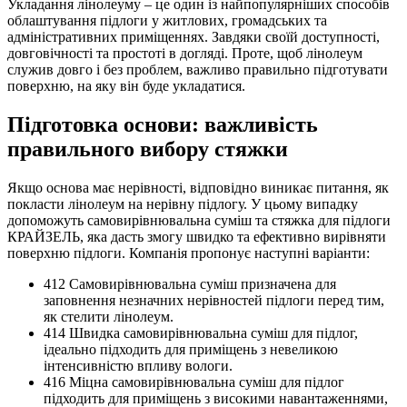
Укладання лінолеуму – це один із найпопулярніших способів
облаштування підлоги у житлових, громадських та
адміністративних приміщеннях. Завдяки своїй доступності,
довговічності та простоті в догляді. Проте, щоб лінолеум
служив довго і без проблем, важливо правильно підготувати
поверхню, на яку він буде укладатися.
Підготовка основи: важливість
правильного вибору стяжки
Якщо основа має нерівності, відповідно виникає питання, як
покласти лінолеум на нерівну підлогу. У цьому випадку
допоможуть самовирівнювальна суміш та стяжка для підлоги
КРАЙЗЕЛЬ, яка дасть змогу швидко та ефективно вирівняти
поверхню підлоги. Компанія пропонує наступні варіанти:
412 Самовирівнювальна суміш призначена для
заповнення незначних нерівностей підлоги перед тим,
як стелити лінолеум.
414 Швидка самовирівнювальна суміш для підлог,
ідеально підходить для приміщень з невеликою
інтенсивністю впливу вологи.
416 Міцна самовирівнювальна суміш для підлог
підходить для приміщень з високими навантаженнями,