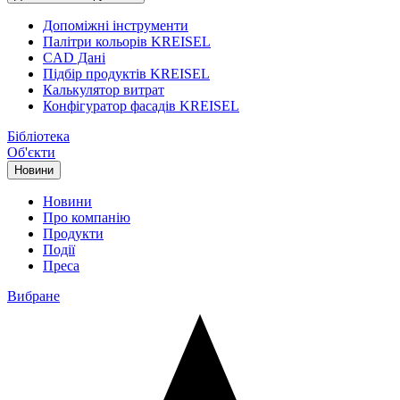
Допоміжні інструменти
Палітри кольорів KREISEL
CAD Дані
Підбір продуктів KREISEL
Калькулятор витрат
Конфігуратор фасадів KREISEL
Бібліотека
Об'єкти
Новини
Новини
Про компанію
Продукти
Події
Преса
Вибране