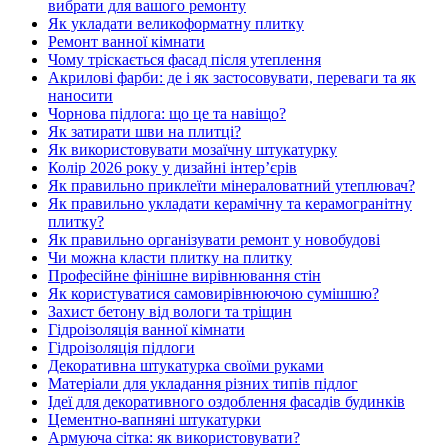
вибрати для вашого ремонту
Як укладати великоформатну плитку
Ремонт ванної кімнати
Чому тріскається фасад після утеплення
Акрилові фарби: де і як застосовувати, переваги та як
наносити
Чорнова підлога: що це та навіщо?
Як затирати шви на плитці?
Як використовувати мозаїчну штукатурку
Колір 2026 року у дизайні інтерʼєрів
Як правильно приклеїти мінераловатний утеплювач?
Як правильно укладати керамічну та керамогранітну
плитку?
Як правильно організувати ремонт у новобудові
Чи можна класти плитку на плитку
Професійне фінішне вирівнювання стін
Як користуватися самовирівнюючою сумішшю?
Захист бетону від вологи та тріщин
Гідроізоляція ванної кімнати
Гідроізоляція підлоги
Декоративна штукатурка своїми руками
Матеріали для укладання різних типів підлог
Ідеї для декоративного оздоблення фасадів будинків
Цементно-вапняні штукатурки
Армуюча сітка: як використовувати?