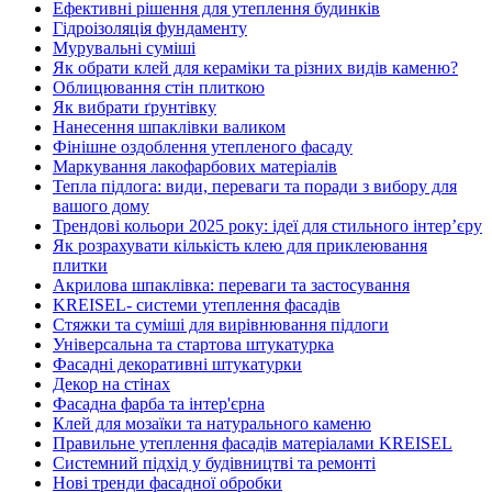
Ефективні рішення для утеплення будинків
Гідроізоляція фундаменту
Мурувальні суміші
Як обрати клей для кераміки та різних видів каменю?
Облицювання стін плиткою
Як вибрати ґрунтівку
Нанесення шпаклівки валиком
Фінішне оздоблення утепленого фасаду
Маркування лакофарбових матеріалів
Тепла підлога: види, переваги та поради з вибору для
вашого дому
Трендові кольори 2025 року: ідеї для стильного інтер’єру
Як розрахувати кількість клею для приклеювання
плитки
Акрилова шпаклівка: переваги та застосування
KREISEL- системи утеплення фасадів
Стяжки та суміші для вирівнювання підлоги
Універсальна та стартова штукатурка
Фасадні декоративні штукатурки
Декор на стінах
Фасадна фарба та інтер'єрна
Клей для мозаїки та натурального каменю
Правильне утеплення фасадів матеріалами KREISEL
Системний підхід у будівництві та ремонті
Нові тренди фасадної обробки