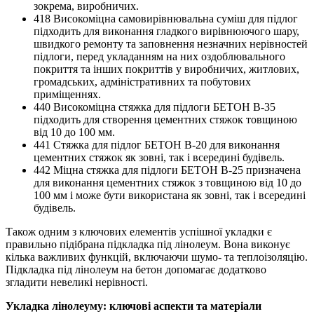
зокрема, виробничих.
418 Високоміцна самовирівнювальна суміш для підлог
підходить для виконання гладкого вирівнюючого шару,
швидкого ремонту та заповнення незначних нерівностей
підлоги, перед укладанням на них оздоблювального
покриття та інших покриттів у виробничих, житлових,
громадських, адміністративних та побутових
приміщеннях.
440 Високоміцна стяжка для підлоги БЕТОН B-35
підходить для створення цементних стяжок товщиною
від 10 до 100 мм.
441 Стяжка для підлог БЕТОН В-20 для виконання
цементних стяжок як зовні, так і всередині будівель.
442 Міцна стяжка для підлоги БЕТОН B-25 призначена
для виконання цементних стяжок з товщиною від 10 до
100 мм і може бути використана як зовні, так і всередині
будівель.
Також одним з ключових елементів успішної укладки є
правильно підібрана підкладка під лінолеум. Вона виконує
кілька важливих функцій, включаючи шумо- та теплоізоляцію.
Підкладка під лінолеум на бетон допомагає додатково
згладити невеликі нерівності.
Укладка лінолеуму: ключові аспекти та матеріали