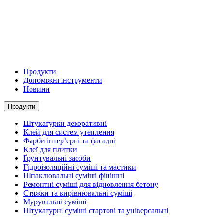
Продукти
Допоміжні інструменти
Новини
Продукти
Штукатурки декоративні
Клей для систем утеплення
Фарби інтер’єрні та фасадні
Клеї для плитки
Ґрунтувальні засоби
Гідроізоляційні суміші та мастики
Шпаклювальні суміші фінішні
Ремонтні суміші для відновлення бетону
Стяжки та вирівнювальні суміші
Мурувальні суміші
Штукатурні суміші стартові та універсальні