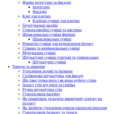
Фарби інтер’єрні та фасадні
Інтер'єрні
Фасадні
Клеї для плитки
Клейові суміші для плитки
Ґрунтувальні засоби
Гідроізоляційні суміші та мастики
Шпаклювальні суміші фінішні
Шпаклювальні суміші
Ремонтні суміші для відновлення бетону
Стяжки та вирівнювальні суміші
Мурувальні суміші
Штукатурні суміші стартові та універсальні
Штукатурні суміші
Тренди та рішення
Утеплення лоджії та балкона
Силіконова штукатурка для фасаду
Що таке точка роси і як вона руйнує стіни
Захист стін від цвілі та грибка
Ручна штукатурка стін
Гідроізоляція басейну
Як правильно укладати мармурову плитку на
підлогу
Як зробити утеплення цоколя пінополістиролом
Гідроізоляція балкону та тераси