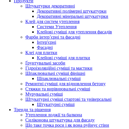
Продукти
Штукатурки декоративні
Декоративні полімерні штукатурки
Декоративні мінеральні штукатурки
Клей для систем утеплення
Системи Утеплення
Клейові суміші для утеплення фасадів
Фарби інтер’єрні та фасадні
Інтер'єрні
Фасадні
Клеї для плитки
Клейові суміші для плитки
Ґрунтувальні засоби
Гідроізоляційні суміші та мастики
Шпаклювальні суміші фінішні
Шпаклювальні суміші
Ремонтні суміші для відновлення бетону
Стяжки та вирівнювальні суміші
Мурувальні суміші
Штукатурні суміші стартові та універсальні
Штукатурні суміші
Тренди та рішення
Утеплення лоджії та балкона
Силіконова штукатурка для фасаду
Що таке точка роси і як вона руйнує стіни