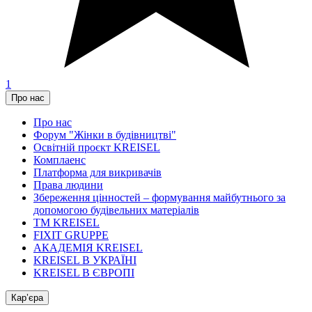
1
Про нас
Про нас
Форум "Жінки в будівництві"
Освітній проєкт KREISEL
Комплаенс
Платформа для викривачів
Права людини
Збереження цінностей – формування майбутнього за
допомогою будівельних матеріалів
ТМ KREISEL
FIXIT GRUPPE
АКАДЕМІЯ KREISEL
KREISEL В УКРАЇНІ
KREISEL В ЄВРОПІ
Кар’єра