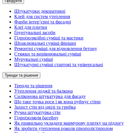
Продукти
Штукатурки декоративні
Клей для систем утеплення
Фарби інтер’єрні та фасадні
Клеї для плитки
Ґрунтувальні засоби
Гідроізоляційні суміші та мастики
Шпаклювальні суміші фінішні
Ремонтні суміші для відновлення бетону
Стяжки та вирівнювальні суміші
Мурувальні суміші
Штукатурні суміші стартові та універсальні
Тренди та рішення
Тренди та рішення
Утеплення лоджії та балкона
Силіконова штукатурка для фасаду
Що таке точка роси і як вона руйнує стіни
Захист стін від цвілі та грибка
Ручна штукатурка стін
Гідроізоляція басейну
Як правильно укладати мармурову плитку на підлогу
Як зробити утеплення цоколя пінополістиролом