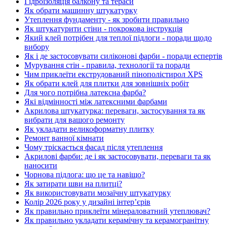
Гідроізоляція балкону та тераси
Як обрати машинну штукатурку
Утеплення фундаменту - як зробити правильно
Як штукатурити стіни - покрокова інструкція
Який клей потрібен для теплої підлоги - поради щодо
вибору
Як і де застосовувати силіконові фарби - поради еспертів
Мурування стін - правила, технології та поради
Чим приклеїти екструдований пінополістирол XPS
Як обрати клей для плитки для зовнішніх робіт
Для чого потрібна латексна фарба?
Які відмінності між латексними фарбами
Акрилова штукатурка: переваги, застосування та як
вибрати для вашого ремонту
Як укладати великоформатну плитку
Ремонт ванної кімнати
Чому тріскається фасад після утеплення
Акрилові фарби: де і як застосовувати, переваги та як
наносити
Чорнова підлога: що це та навіщо?
Як затирати шви на плитці?
Як використовувати мозаїчну штукатурку
Колір 2026 року у дизайні інтерʼєрів
Як правильно приклеїти мінераловатний утеплювач?
Як правильно укладати керамічну та керамогранітну