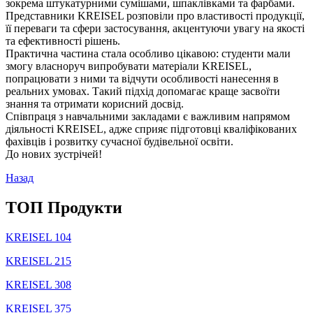
зокрема штукатурними сумішами, шпаклівками та фарбами.
Представники KREISEL розповіли про властивості продукції,
її переваги та сфери застосування, акцентуючи увагу на якості
та ефективності рішень.
Практична частина стала особливо цікавою: студенти мали
змогу власноруч випробувати матеріали KREISEL,
попрацювати з ними та відчути особливості нанесення в
реальних умовах. Такий підхід допомагає краще засвоїти
знання та отримати корисний досвід.
Співпраця з навчальними закладами є важливим напрямом
діяльності KREISEL, адже сприяє підготовці кваліфікованих
фахівців і розвитку сучасної будівельної освіти.
До нових зустрічей!
Назад
TOП Продукти
KREISEL 104
KREISEL 215
KREISEL 308
KREISEL 375