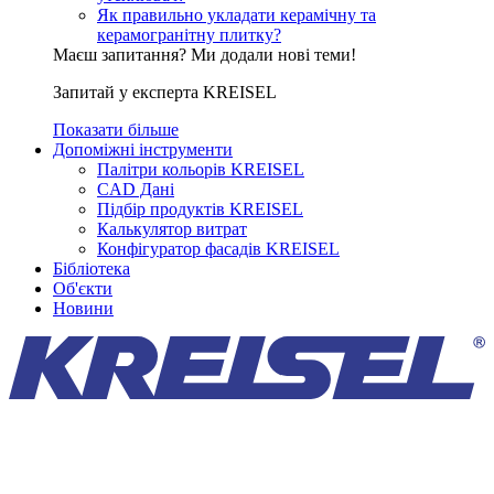
Як правильно укладати керамічну та
керамогранітну плитку?
Маєш запитання? Ми додали нові теми!
Запитай у експерта KREISEL
Показати більше
Допоміжні інструменти
Палітри кольорів KREISEL
CAD Дані
Підбір продуктів KREISEL
Калькулятор витрат
Конфігуратор фасадів KREISEL
Бібліотека
Об'єкти
Новини