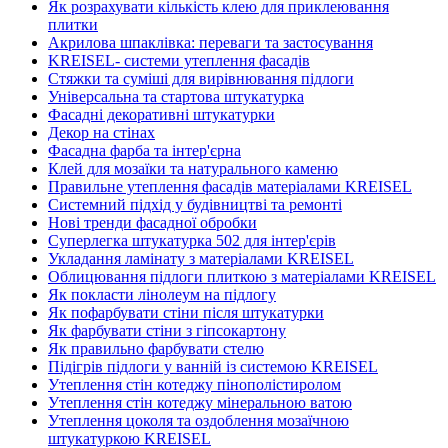
Як розрахувати кількість клею для приклеювання
плитки
Акрилова шпаклівка: переваги та застосування
KREISEL- системи утеплення фасадів
Стяжки та суміші для вирівнювання підлоги
Універсальна та стартова штукатурка
Фасадні декоративні штукатурки
Декор на стінах
Фасадна фарба та інтер'єрна
Клей для мозаїки та натурального каменю
Правильне утеплення фасадів матеріалами KREISEL
Системний підхід у будівництві та ремонті
Нові тренди фасадної обробки
Суперлегка штукатурка 502 для інтер'єрів
Укладання ламінату з матеріалами KREISEL
Облицювання підлоги плиткою з матеріалами KREISEL
Як покласти лінолеум на підлогу
Як пофарбувати стіни після штукатурки
Як фарбувати стіни з гіпсокартону
Як правильно фарбувати стелю
Підігрів підлоги у ванній із системою KREISEL
Утеплення стін котеджу пінополістиролом
Утеплення стін котеджу мінеральною ватою
Утеплення цоколя та оздоблення мозаїчною
штукатуркою KREISEL