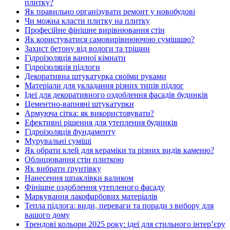
плитку?
Як правильно організувати ремонт у новобудові
Чи можна класти плитку на плитку
Професійне фінішне вирівнювання стін
Як користуватися самовирівнюючою сумішшю?
Захист бетону від вологи та тріщин
Гідроізоляція ванної кімнати
Гідроізоляція підлоги
Декоративна штукатурка своїми руками
Матеріали для укладання різних типів підлог
Ідеї для декоративного оздоблення фасадів будинків
Цементно-вапняні штукатурки
Армуюча сітка: як використовувати?
Ефективні рішення для утеплення будинків
Гідроізоляція фундаменту
Мурувальні суміші
Як обрати клей для кераміки та різних видів каменю?
Облицювання стін плиткою
Як вибрати ґрунтівку
Нанесення шпаклівки валиком
Фінішне оздоблення утепленого фасаду
Маркування лакофарбових матеріалів
Тепла підлога: види, переваги та поради з вибору для
вашого дому
Трендові кольори 2025 року: ідеї для стильного інтер’єру