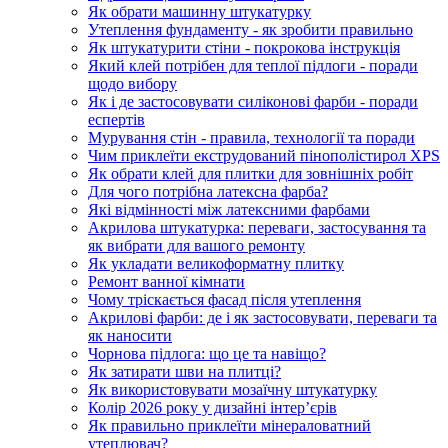
Як обрати машинну штукатурку
Утеплення фундаменту - як зробити правильно
Як штукатурити стіни - покрокова інструкція
Який клей потрібен для теплої підлоги - поради
щодо вибору
Як і де застосовувати силіконові фарби - поради
еспертів
Мурування стін - правила, технології та поради
Чим приклеїти екструдований пінополістирол XPS
Як обрати клей для плитки для зовнішніх робіт
Для чого потрібна латексна фарба?
Які відмінності між латексними фарбами
Акрилова штукатурка: переваги, застосування та
як вибрати для вашого ремонту
Як укладати великоформатну плитку
Ремонт ванної кімнати
Чому тріскається фасад після утеплення
Акрилові фарби: де і як застосовувати, переваги та
як наносити
Чорнова підлога: що це та навіщо?
Як затирати шви на плитці?
Як використовувати мозаїчну штукатурку
Колір 2026 року у дизайні інтерʼєрів
Як правильно приклеїти мінераловатний
утеплювач?