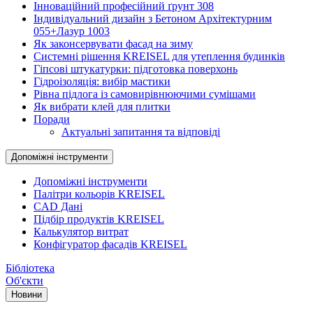
Інноваційний професійний ґрунт 308
Індивідуальний дизайн з Бетоном Архітектурним
055+Лазур 1003
Як законсервувати фасад на зиму
Системні рішення KREISEL для утеплення будинків
Гіпсові штукатурки: підготовка поверхонь
Гідроізоляція: вибір мастики
Рівна підлога із самовирівнюючими сумішами
Як вибрати клей для плитки
Поради
Актуальні запитання та відповіді
Допоміжні інструменти
Допоміжні інструменти
Палітри кольорів KREISEL
CAD Дані
Підбір продуктів KREISEL
Калькулятор витрат
Конфігуратор фасадів KREISEL
Бібліотека
Об'єкти
Новини