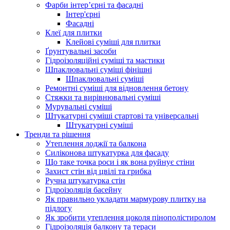
Фарби інтер’єрні та фасадні
Інтер'єрні
Фасадні
Клеї для плитки
Клейові суміші для плитки
Ґрунтувальні засоби
Гідроізоляційні суміші та мастики
Шпаклювальні суміші фінішні
Шпаклювальні суміші
Ремонтні суміші для відновлення бетону
Стяжки та вирівнювальні суміші
Мурувальні суміші
Штукатурні суміші стартові та універсальні
Штукатурні суміші
Тренди та рішення
Утеплення лоджії та балкона
Силіконова штукатурка для фасаду
Що таке точка роси і як вона руйнує стіни
Захист стін від цвілі та грибка
Ручна штукатурка стін
Гідроізоляція басейну
Як правильно укладати мармурову плитку на
підлогу
Як зробити утеплення цоколя пінополістиролом
Гідроізоляція балкону та тераси