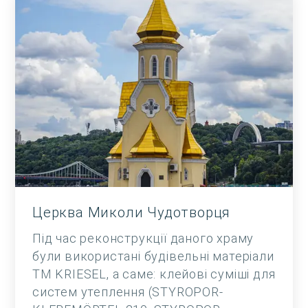
Церква Миколи Чудотворця
Під час реконструкції даного храму
були використані будівельні матеріали
ТМ KRIESEL, а саме: клейові суміші для
систем утеплення (STYROPOR-